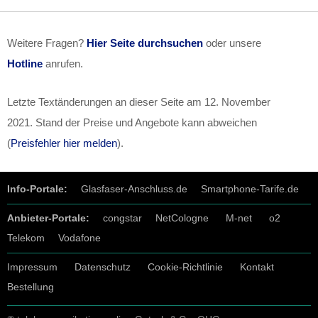
Weitere Fragen?
Hier Seite durchsuchen
oder unsere
Hotline
anrufen.
Letzte Textänderungen an dieser Seite am
12. November
2021
. Stand der Preise und Angebote kann abweichen
(
Preisfehler hier melden
).
Info-Portale:
Glasfaser-Anschluss.de
Smartphone-Tarife.de
Anbieter-Portale:
congstar
NetCologne
M-net
o2
Telekom
Vodafone
Impressum
Datenschutz
Cookie-Richtlinie
Kontakt
Bestellung