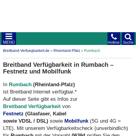
MENÜ
Hotline
Suche
Breitband-Verfuegbarkeit.de
»
Rheinland-Pfalz
»
Rumbach
Breitband Verfügbarkeit in Rumbach –
Festnetz und Mobilfunk
In
Rumbach
(Rheinland-Pfalz)
ist Breitband Internet verfügbar.*
Auf dieser Seite gibt es Infos zur
Breitband Verfügbarkeit
von
Festnetz
(Glasfaser, Kabel
sowie VDSL / DSL)
sowie
Mobilfunk
(5G und 4G =
LTE). Mit unserem Verfügbarkeitscheck (unverbindlich)
für
Rumbach
mit der Vorwahl
06394
prüfen Sie den