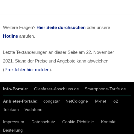
Weitere Fragen?
Hier Seite durchsuchen
oder unsere
Hotline
anrufen.
Letzte Textänderungen an dieser Seite am
22. November
2021
. Stand der Preise und Angebote kann abweichen
(
Preisfehler hier melden
).
Info-Portale:
Glasfaser-Anschluss.de
Smartphone-Tarife.de
Anbieter-Portale:
congstar
NetCologne
M-net
o2
Telekom
Vodafone
Impressum
Datenschutz
Cookie-Richtlinie
Kontakt
Bestellung