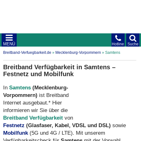
MENÜ
Hotline
Suche
Breitband-Verfuegbarkeit.de
»
Mecklenburg-Vorpommern
»
Samtens
Breitband Verfügbarkeit in Samtens –
Festnetz und Mobilfunk
In
Samtens
(Mecklenburg-
Vorpommern)
ist Breitband
Internet ausgebaut.* Hier
informieren wir Sie über die
Breitband Verfügbarkeit
von
Festnetz
(Glasfaser, Kabel, VDSL und DSL)
sowie
Mobilfunk
(5G und 4G / LTE). Mit unserem
Verfügbarkeitscheck für
Samtens
mit der Vorwahl