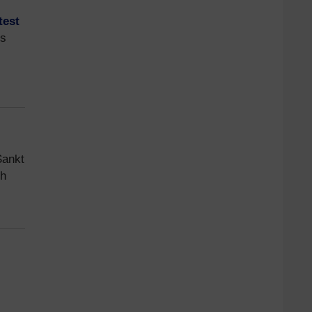
test
es
Sankt
ch