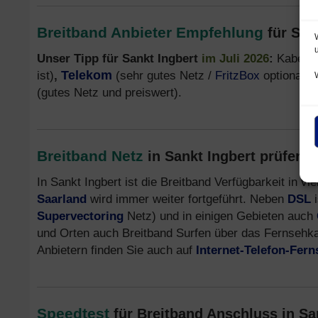
Breitband Anbieter Empfehlung
für San
Unser Tipp für Sankt Ingbert
im Juli 2026
:
Kabel I
ist)
,
Telekom
(sehr gutes Netz /
FritzBox
optional),
(gutes Netz und preiswert).
Breitband Netz
in Sankt Ingbert prüfen (
In Sankt Ingbert ist die Breitband Verfügbarkeit in 
Saarland
wird immer weiter fortgeführt. Neben
DSL
i
Supervectoring
Netz) und in einigen Gebieten auch
und Orten auch Breitband Surfen über das Fernsehk
Anbietern finden Sie auch auf
Internet-Telefon-Fer
Speedtest
für Breitband Anschluss in Sa