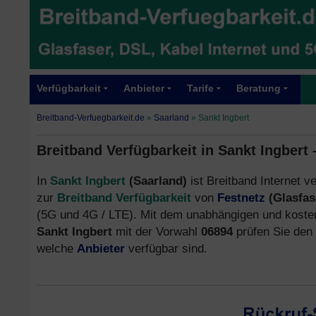
Verfügbarkeit
Anbieter
Tarife
Beratung
Breitband-Verfuegbarkeit.de
»
Saarland
»
Sankt Ingbert
Breitband Verfügbarkeit in Sankt Ingbert
In
Sankt Ingbert
(Saarland)
ist Breitband Internet v
zur
Breitband Verfügbarkeit
von
Festnetz
(Glasfas
(5G und 4G / LTE). Mit dem unabhängigen und kostenf
Sankt Ingbert
mit der Vorwahl
06894
prüfen Sie den
welche
Anbieter
verfügbar sind.