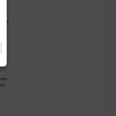
ügbar
im
onen
and