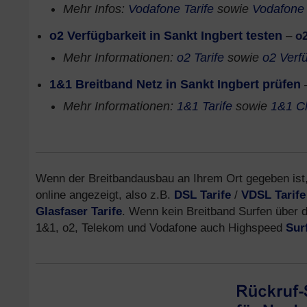
Mehr Infos:
Vodafone Tarife
sowie
Vodafone 
o2 Verfügbarkeit in Sankt Ingbert testen
–
o
Mehr Informationen:
o2 Tarife
sowie
o2 Verf
1&1 Breitband Netz in Sankt Ingbert prüfen
Mehr Informationen:
1&1 Tarife
sowie
1&1 C
Wenn der Breitbandausbau an Ihrem Ort gegeben ist,
online angezeigt, also z.B.
DSL Tarife
/
VDSL Tarife
Glasfaser Tarife
. Wenn kein Breitband Surfen über da
1&1, o2, Telekom und Vodafone auch Highspeed
Sur