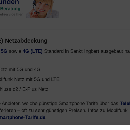
E) Netzabdeckung
a
5G
sowie
4G (LTE)
Standard in Sankt Ingbert ausgebaut ha
etz mit 5G und 4G
ilfunk Netz mit 5G und LTE
uss o2 / E-Plus Netz
e Anbieter, welche günstige Smartphone Tarife über das
Tel
ferieren – oft zu sehr günstigen Preisen. Infos zu Mobilfunk
martphone-Tarife.de
.