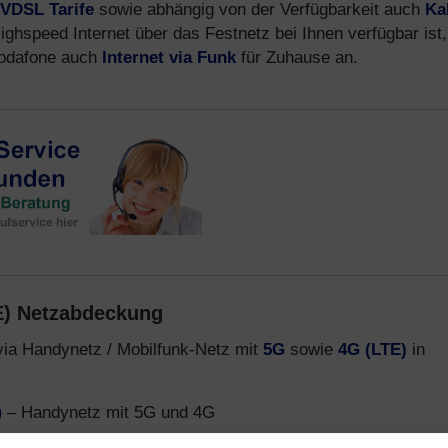
VDSL Tarife
sowie abhängig von der Verfügbarkeit auch
Ka
ighspeed Internet über das Festnetz bei Ihnen verfügbar ist,
 Vodafone auch
Internet via Funk
für Zuhause an.
E) Netzabdeckung
via Handynetz / Mobilfunk-Netz mit
5G
sowie
4G (LTE)
in
)
– Handynetz mit 5G und 4G
funk-Netz 5G und LTE