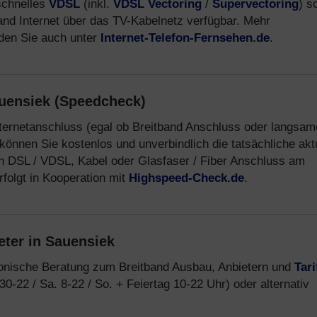
schnelles
VDSL
(inkl.
VDSL Vectoring
/
Supervectoring
) s
band Internet über das TV-Kabelnetz verfügbar. Mehr
nden Sie auch unter
Internet-Telefon-Fernsehen.de
.
auensiek (Speedcheck)
nternetanschluss (egal ob Breitband Anschluss oder langsam
können Sie kostenlos und unverbindlich die tatsächliche akt
n DSL / VDSL, Kabel oder Glasfaser / Fiber Anschluss am
folgt in Kooperation mit
Highspeed-Check.de
.
eter in Sauensiek
fonische Beratung zum Breitband Ausbau, Anbietern und
Tari
30-22 / Sa. 8-22 / So. + Feiertag 10-22 Uhr) oder alternativ