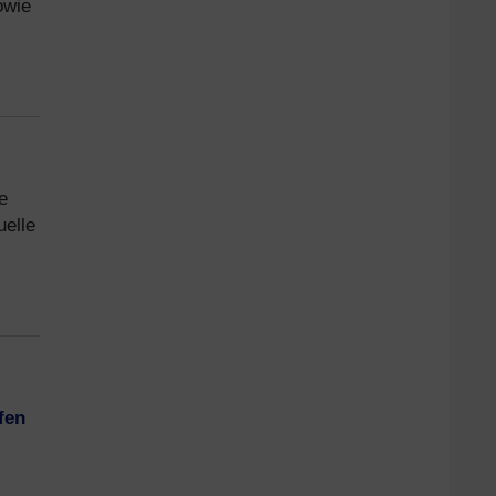
owie
e
uelle
fen