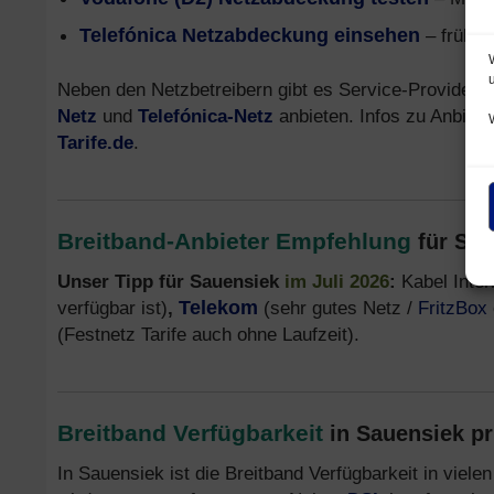
Telefónica Netzabdeckung einsehen
– früher
Neben den Netzbetreibern gibt es Service-Provider,
Netz
und
Telefónica-Netz
anbieten. Infos zu Anbiete
Tarife.de
.
Breitband-Anbieter Empfehlung
für Sa
Unser Tipp für Sauensiek
im Juli 2026
:
Kabel Inte
verfügbar ist)
,
Telekom
(sehr gutes Netz /
FritzBox
(Festnetz Tarife auch ohne Laufzeit).
Breitband Verfügbarkeit
in Sauensiek pr
In Sauensiek ist die Breitband Verfügbarkeit in viel