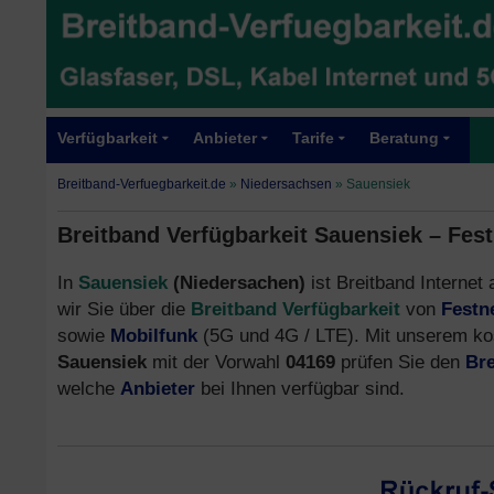
Verfügbarkeit
Anbieter
Tarife
Beratung
Breitband-Verfuegbarkeit.de
»
Niedersachsen
»
Sauensiek
Breitband Verfügbarkeit Sauensiek – Fes
In
Sauensiek
(Niedersachen)
ist Breitband Internet 
wir Sie über die
Breitband Verfügbarkeit
von
Festn
sowie
Mobilfunk
(5G und 4G / LTE). Mit unserem ko
Sauensiek
mit der Vorwahl
04169
prüfen Sie den
Br
welche
Anbieter
bei Ihnen verfügbar sind.