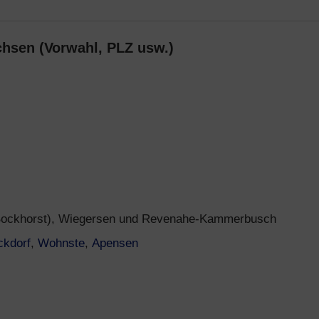
chsen (Vorwahl, PLZ usw.)
 Bockhorst), Wiegersen und Revenahe-Kammerbusch
ckdorf
,
Wohnste
,
Apensen