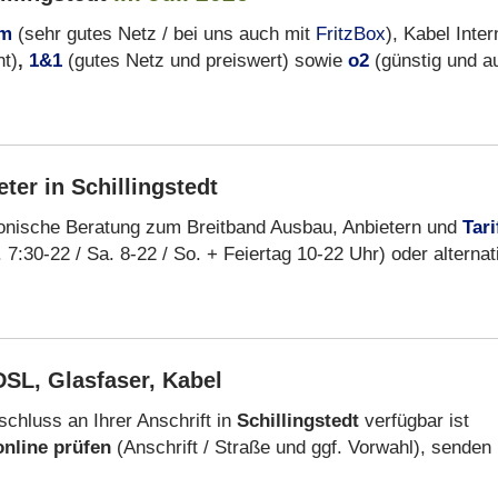
om
(sehr gutes Netz / bei uns auch mit
FritzBox
), Kabel Inter
ht)
,
1&1
(gutes Netz und preiswert) sowie
o2
(günstig und a
ter in Schillingstedt
fonische Beratung zum Breitband Ausbau, Anbietern und
Tari
 7:30-22 / Sa. 8-22 / So. + Feiertag 10-22 Uhr) oder alternat
SL, Glasfaser, Kabel
chluss an Ihrer Anschrift in
Schillingstedt
verfügbar ist
online prüfen
(Anschrift / Straße und ggf. Vorwahl), senden