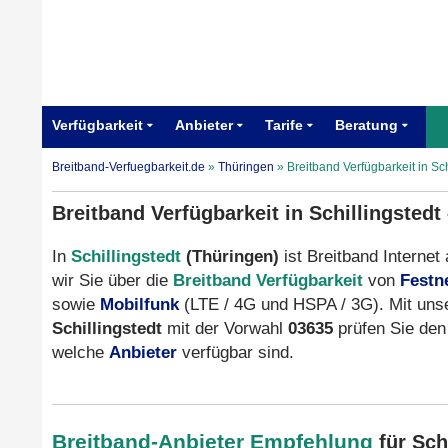
Verfügbarkeit
Anbieter
Tarife
Beratung
Breitband-Verfuegbarkeit.de
»
Thüringen
»
Breitband Verfügbarkeit in Sc
Breitband Verfügbarkeit in Schillingstedt
In
Schillingstedt
(Thüringen)
ist Breitband Internet
wir Sie über die
Breitband Verfügbarkeit
von
Festn
sowie
Mobilfunk
(LTE / 4G und HSPA / 3G). Mit uns
Schillingstedt
mit der Vorwahl
03635
prüfen Sie de
welche
Anbieter
verfügbar sind.
Breitband-Anbieter Empfehlung
für Sch