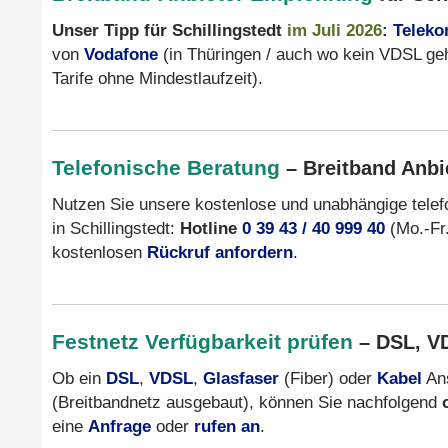
Unser Tipp für Schillingstedt
im Juli 2026
:
Telek
von
Vodafone
(in Thüringen / auch wo kein VDSL ge
Tarife ohne Mindestlaufzeit).
Telefonische Beratung
– Breitband Anbie
Nutzen Sie unsere kostenlose und unabhängige tele
in Schillingstedt:
Hotline
0 39 43 / 40 999 40
(Mo.-Fr.
kostenlosen
Rückruf anfordern
.
Festnetz Verfügbarkeit prüfen
– DSL, VD
Ob ein
DSL
,
VDSL
,
Glasfaser
(Fiber) oder
Kabel
Ans
(Breitbandnetz ausgebaut), können Sie nachfolgend
eine
Anfrage
oder
rufen an
.