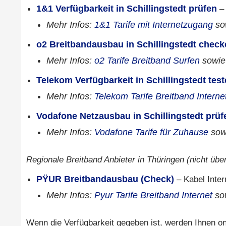
1&1 Verfügbarkeit in Schillingstedt prüfen
– 
Mehr Infos:
1&1 Tarife mit Internetzugang
so
o2 Breitbandausbau in Schillingstedt chec
Mehr Infos:
o2 Tarife Breitband Surfen
sowi
Telekom Verfügbarkeit in Schillingstedt tes
Mehr Infos:
Telekom Tarife Breitband Interne
Vodafone Netzausbau in Schillingstedt prüf
Mehr Infos:
Vodafone Tarife für Zuhause
sow
Regionale Breitband Anbieter in Thüringen (nicht über
PŸUR Breitbandausbau (Check)
– Kabel Inter
Mehr Infos:
Pyur Tarife Breitband Internet
so
Wenn die Verfügbarkeit gegeben ist, werden Ihnen onl