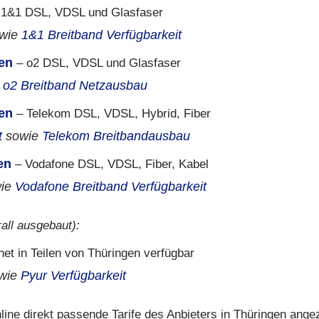
1&1 DSL, VDSL und Glasfaser
wie
1&1 Breitband Verfügbarkeit
ken
– o2 DSL, VDSL und Glasfaser
e
o2 Breitband Netzausbau
ten
– Telekom DSL, VDSL, Hybrid, Fiber
t
sowie
Telekom Breitbandausbau
en
– Vodafone DSL, VDSL, Fiber, Kabel
ie
Vodafone Breitband Verfügbarkeit
all ausgebaut):
net in Teilen von Thüringen verfügbar
wie
Pyur Verfügbarkeit
ine direkt passende Tarife des Anbieters in Thüringen angez