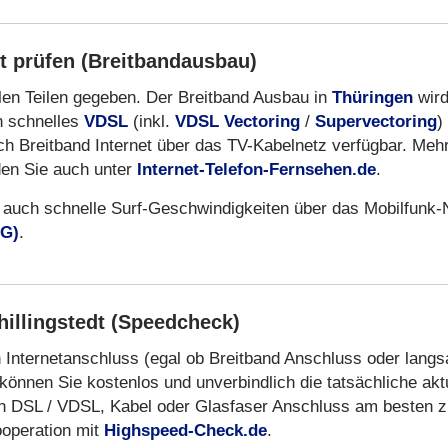
dt prüfen (Breitbandausbau)
vielen Teilen gegeben. Der Breitband Ausbau in
Thüringen
wir
ch schnelles
VDSL
(inkl.
VDSL Vectoring
/
Supervectoring
)
uch Breitband Internet über das TV-Kabelnetz verfügbar. Meh
den Sie auch unter
Internet-Telefon-Fernsehen.de
.
 auch schnelle Surf-Geschwindigkeiten über das Mobilfunk-
3G)
.
hillingstedt (Speedcheck)
en Internetanschluss (egal ob Breitband Anschluss oder lang
können Sie kostenlos und unverbindlich die tatsächliche akt
n DSL / VDSL, Kabel oder Glasfaser Anschluss am besten z
ooperation mit
Highspeed-Check.de
.