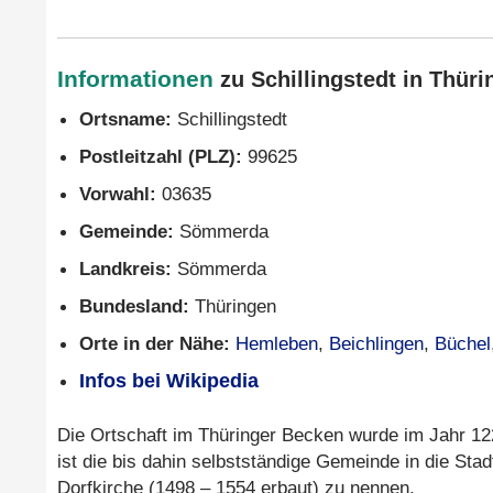
Informationen
zu Schillingstedt in Thüri
Ortsname:
Schillingstedt
Postleitzahl (PLZ):
99625
Vorwahl:
03635
Gemeinde:
Sömmerda
Landkreis:
Sömmerda
Bundesland:
Thüringen
Orte in der Nähe:
Hemleben
,
Beichlingen
,
Büchel
Infos bei Wikipedia
Die Ortschaft im Thüringer Becken wurde im Jahr 1227
ist die bis dahin selbstständige Gemeinde in die Sta
Dorfkirche (1498 – 1554 erbaut) zu nennen.