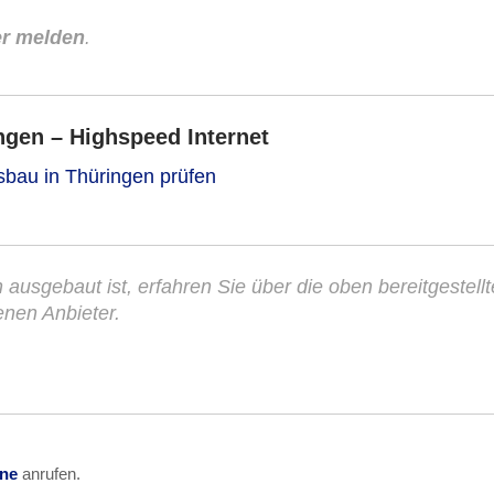
er melden
.
gen – Highspeed Internet
sbau in Thüringen prüfen
h ausgebaut ist, erfahren Sie über die oben bereitgestell
enen Anbieter.
ine
anrufen.