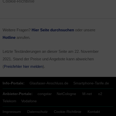
Cookie-Richtlinie
Weitere Fragen?
Hier Seite durchsuchen
oder unsere
Hotline
anrufen.
Letzte Textänderungen an dieser Seite am
22. November
2021
. Stand der Preise und Angebote kann abweichen
(
Preisfehler hier melden
).
Info-Portale:
Glasfaser-Anschluss.de
Smartphone-Tarife.de
Anbieter-Portale:
congstar
NetCologne
M-net
o2
Telekom
Vodafone
Impressum
Datenschutz
Cookie-Richtlinie
Kontakt