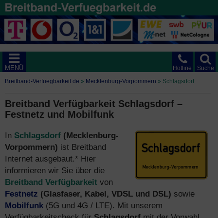
MENÜ
Hotline
Suche
Breitband-Verfuegbarkeit.de
»
Mecklenburg-Vorpommern
»
Schlagsdorf
Breitband Verfügbarkeit Schlagsdorf –
Festnetz und Mobilfunk
In
Schlagsdorf
(Mecklenburg-
Vorpommern)
ist Breitband
Internet ausgebaut.* Hier
informieren wir Sie über die
Breitband Verfügbarkeit
von
Festnetz
(Glasfaser, Kabel, VDSL und DSL)
sowie
Mobilfunk
(5G und 4G / LTE). Mit unserem
Verfügbarkeitscheck für
Schlagsdorf
mit der Vorwahl