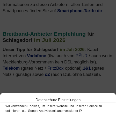
Informationen zu diesen Anbietern, allen Tarifen und
Smartphones finden Sie auf
Smartphone-Tarife.de
.
Breitband-Anbieter Empfehlung
für
im Juli 2026
Schlagsdorf
Unser Tipp für Schlagsdorf
im Juli 2026
:
Kabel
Internet von
Vodafone
(tlw. auch von
PŸUR
/ auch wo in
Mecklenburg-Vorpommern kein DSL möglich ist)
,
Telekom
(gutes Netz /
FritzBox
optional),
1&1
(gutes
Netz / günstig) sowie
o2
(auch DSL ohne Laufzeit).
Breitband Verfügbarkeit
in Schlagsdorf
Datenschutz Einstellungen
prüfen (Breitbandausbau)
Wir verwenden Cookies, um unsere Website und unseren Service zu
optimieren, u.a. Google Analytics mit anonymisierter IP.
In Schlagsdorf ist die Breitband Verfügbarkeit in vielen