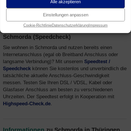
Alle akzeptieren
HSPA (3G)
.
Einstellungen anpassen
Cookie-Richtlinie
Datenschutzerklärung
Impressum
Speedtest
für Breitband Anschluss in
Schmorda (Speedcheck)
Sie wohnen in Schmorda und nutzen bereits einen
Internetanschluss (egal ob Breitband Anschluss oder
langsame Verbindung)? Mit unserem
Speedtest /
Speedcheck
können Sie kostenlos und unverbindlich die
tatsächliche aktuelle Anschluss-Geschwindigkeit
messen. Testen Sie Ihren DSL / VDSL, Kabel oder
Glasfaser Anschluss am besten zu verschiedenen
Uhrzeiten. Der Speedtest erfolgt in Kooperation mit
Highspeed-Check.de
.
Informationen
zu Schmorda in Thüringen