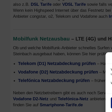
also z.B.
DSL Tarife
oder
VDSL Tarife
sowie falls v
Wenn kein Highspeed Internet über das Festnetz bei 
Anbieter congstar, o2, Telekom und Vodafone auch
I
Mobilfunk Netzausbau
– LTE (4G) und 
Ob und welche Mobilfunk-Anbieter schnelles Surfen 
Steinbach ausgebaut haben, können Sie hier prüfen:
Telekom (D1) Netzabdeckung prüfen
– Handy
Vodafone (D2) Netzabdeckung prüfen
– Mobi
Telefónica Netzabdeckung prüfen
– früher o2
Neben den Netzbetreibern gibt es auch noch Service
Vodafone D2-Netz
und
Telefónica-Netz
anbieten. In
finden Sie auf
Smartphone-Tarife.de