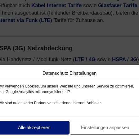
erfügbar auch
Kabel Internet Tarife
sowie
Glasfaser Tarife
.
Ihnen ausgebaut ist (fehlender Breitbandausbau), bieten die
nternet via Funk (LTE)
Tarife für Zuhause an.
HSPA (3G) Netzabdeckung
via Handynetz / Mobilfunk-Netz (
LTE / 4G
sowie
HSPA / 3G
)
Datenschutz Einstellungen
netz mit LTE / HSPA
Wir verwenden Cookies, um unsere Website und unseren Service zu optimieren,
lfunk-Netz LTE / HSPA
u.a. Google Analytics mit anonymisierter IP.
- und E-Plus Netz
Wir sind autorisierter Partner verschiedener Internet-Anbieter.
-Provider, welche Handytarife über das
Telekom D1-Netz
,
formationen zu Mobilfunk Anbietern, Tarifen und Smartphon
Alle akzeptieren
Einstellungen anpassen