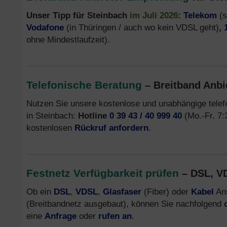
Unser Tipp für Steinbach
im Juli 2026
:
Telekom
(s
Vodafone
(in Thüringen / auch wo kein VDSL geht)
,
ohne Mindestlaufzeit).
Telefonische Beratung
– Breitband Anbi
Nutzen Sie unsere kostenlose und unabhängige tele
in Steinbach:
Hotline
0 39 43 / 40 999 40
(Mo.-Fr. 7:3
kostenlosen
Rückruf anfordern
.
Festnetz Verfügbarkeit prüfen
– DSL, VD
Ob ein
DSL
,
VDSL
,
Glasfaser
(Fiber) oder
Kabel
Ans
(Breitbandnetz ausgebaut), können Sie nachfolgend
eine
Anfrage
oder
rufen an
.