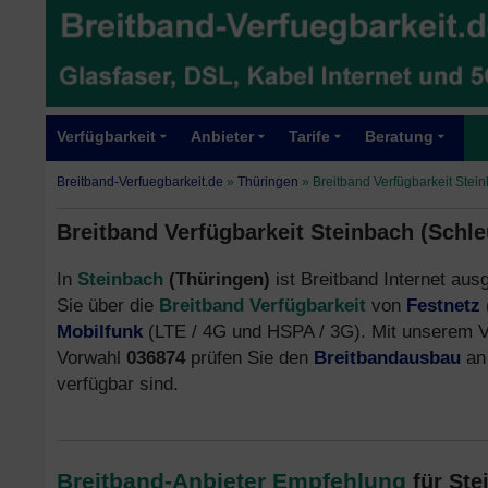
Verfügbarkeit
Anbieter
Tarife
Beratung
Breitband-Verfuegbarkeit.de
»
Thüringen
»
Breitband Verfügbarkeit Stei
Breitband Verfügbarkeit Steinbach (Schl
In
Steinbach
(Thüringen)
ist Breitband Internet aus
Sie über die
Breitband Verfügbarkeit
von
Festnetz
Mobilfunk
(LTE / 4G und HSPA / 3G). Mit unserem V
Vorwahl
036874
prüfen Sie den
Breitbandausbau
an 
verfügbar sind.
Breitband-Anbieter Empfehlung
für St