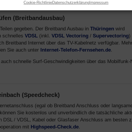
Cookie-Richtlinie
Datenschutzerklärung
Impressum
üfen (Breitbandausbau)
n Teilen gegeben. Der Breitband Ausbau in
Thüringen
wird
ch schnelles
VDSL
(inkl.
VDSL Vectoring
/
Supervectoring
)
uch Breitband Internet über das TV-Kabelnetz verfügbar. Meh
den Sie auch unter
Internet-Telefon-Fernsehen.de
.
 auch schnelle Surf-Geschwindigkeiten über das Mobilfunk-
teinbach (Speedcheck)
nternetanschluss (egal ob Breitband Anschluss oder langsam
können Sie kostenlos und unverbindlich die tatsächliche akt
n DSL / VDSL, Kabel oder Glasfaser Anschluss am besten z
ooperation mit
Highspeed-Check.de
.