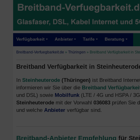
Verfügbarkeit
Anbieter
Tarife
Beratung
Breitband-Verfuegbarkeit.de
»
Thüringen
»
Breitband Verfügbarkeit in S
Breitband Verfügbarkeit in Steinheuterod
In
Steinheuterode
(Thüringen)
ist Breitband Interne
informieren wir Sie über die
Breitband Verfügbarkei
und DSL) sowie
Mobilfunk
(LTE / 4G und HSPA / 3G)
Steinheuterode
mit der Vorwahl
036083
prüfen Sie 
und welche
Anbieter
verfügbar sind.
Breitband-Anbieter Empfehlung
für Ste