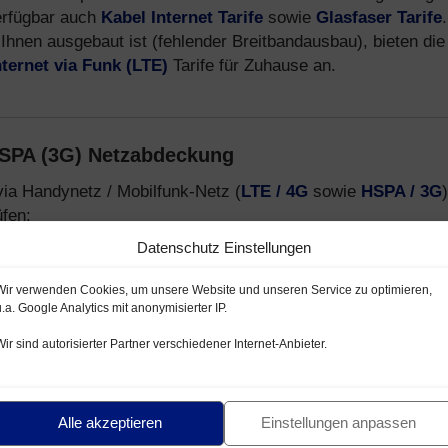
erfügbar auch
Kabel Internet Tarife
sowie
Glasfaser Tarife
.
Ihnen ausgebaut ist (fehlender Breitbandausbau), bieten die
nternet via Funk (LTE)
Tarife für Zuhause an.
HSPA (3G) Netzabdeckung
via Handynetz / Mobilfunk-Netz (
LTE / 4G
sowie
HSPA / 3G
)
fen:
Datenschutz Einstellungen
netz mit LTE / HSPA
lfunk-Netz LTE / HSPA
Wir verwenden Cookies, um unsere Website und unseren Service zu optimieren,
u.a. Google Analytics mit anonymisierter IP.
- und E-Plus Netz
Wir sind autorisierter Partner verschiedener Internet-Anbieter.
-Provider, welche Handytarife über das
Telekom D1-Netz
,
formationen zu Mobilfunk Anbietern, Tarifen und Smartphon
Alle akzeptieren
Einstellungen anpassen