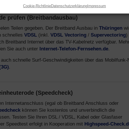
Cookie-Richtlinie
Datenschutzerklärung
Impressum
de prüfen (Breitbandausbau)
 vielen Teilen gegeben. Der Breitband Ausbau in
Thüringen
wi
ch schnelles
VDSL
(inkl.
VDSL Vectoring
/
Supervectoring
)
uch Breitband Internet über das TV-Kabelnetz verfügbar. Meh
den Sie auch unter
Internet-Telefon-Fernsehen.de
.
 auch schnelle Surf-Geschwindigkeiten über das Mobilfunk-
(3G)
.
einheuterode (Speedcheck)
en Internetanschluss (egal ob Breitband Anschluss oder
peedcheck
können Sie kostenlos und unverbindlich die
ssen. Testen Sie Ihren DSL / VDSL, Kabel oder Glasfaser
r Speedtest erfolgt in Kooperation mit
Highspeed-Check.d