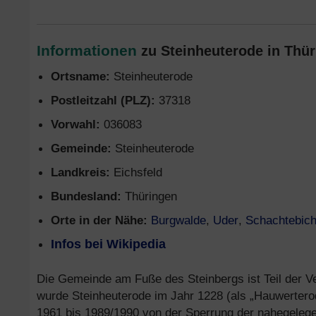
Informationen
zu Steinheuterode in Thür
Ortsname:
Steinheuterode
Postleitzahl (PLZ):
37318
Vorwahl:
036083
Gemeinde:
Steinheuterode
Landkreis:
Eichsfeld
Bundesland:
Thüringen
Orte in der Nähe:
Burgwalde
,
Uder
,
Schachtebic
Infos bei Wikipedia
Die Gemeinde am Fuße des Steinbergs ist Teil der V
wurde Steinheuterode im Jahr 1228 (als „Hauwertero
1961 bis 1989/1990 von der Sperrung der nahegelege