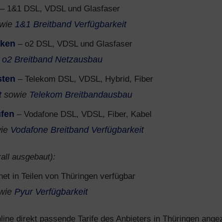
– 1&1 DSL, VDSL und Glasfaser
wie
1&1 Breitband Verfügbarkeit
cken
– o2 DSL, VDSL und Glasfaser
e
o2 Breitband Netzausbau
sten
– Telekom DSL, VDSL, Hybrid, Fiber
t
sowie
Telekom Breitbandausbau
üfen
– Vodafone DSL, VDSL, Fiber, Kabel
ie
Vodafone Breitband Verfügbarkeit
all ausgebaut):
net in Teilen von Thüringen verfügbar
wie
Pyur Verfügbarkeit
ine direkt passende Tarife des Anbieters in Thüringen angez