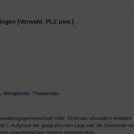
ingen (Vorwahl, PLZ usw.)
h
,
Mengelrode
,
Thalwenden
erwaltungsgemeinschaft Uder. Erstmals urkundlich erwähnt
de“). Aufgrund der geografischen Lage war die Gemeinde v
nen innerdeutschen Grenze beeinträchtigt.