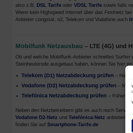
also z.B.
DSL Tarife
oder
VDSL Tarife
sowie falls v
Wenn kein Highspeed Internet über das Festnetz bei 
Anbieter congstar, o2, Telekom und Vodafone auch
I
Mobilfunk Netzausbau
– LTE (4G) und 
Ob und welche Mobilfunk-Anbieter schnelles Surfen 
Steinheuterode ausgebaut haben, können Sie hier prü
Telekom (D1) Netzabdeckung prüfen
– Handy
Vodafone (D2) Netzabdeckung prüfen
– Mobi
Telefónica Netzabdeckung prüfen
– früher o2
Neben den Netzbetreibern gibt es auch noch Service
Vodafone D2-Netz
und
Telefónica-Netz
anbieten. In
finden Sie auf
Smartphone-Tarife.de