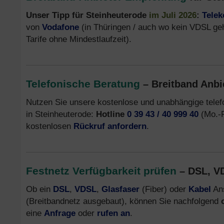
Unser Tipp für Steinheuterode
im Juli 2026
:
Tele
von
Vodafone
(in Thüringen / auch wo kein VDSL ge
Tarife ohne Mindestlaufzeit).
Telefonische Beratung
– Breitband Anbi
Nutzen Sie unsere kostenlose und unabhängige tele
in Steinheuterode:
Hotline
0 39 43 / 40 999 40
(Mo.-F
kostenlosen
Rückruf anfordern
.
Festnetz Verfügbarkeit prüfen
– DSL, VD
Ob ein
DSL
,
VDSL
,
Glasfaser
(Fiber) oder
Kabel
Ans
(Breitbandnetz ausgebaut), können Sie nachfolgend
eine
Anfrage
oder
rufen an
.