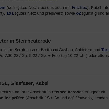
kom
(sehr gutes Netz / bei uns auch mit
FritzBox
), Kabel Int
ht)
,
1&1
(gutes Netz und preiswert) sowie
o2
(günstig und a
eter in Steinheuterode
fonische Beratung zum Breitband Ausbau, Anbietern und
Tari
r. 7:30-22 / Sa. 8-22 / So. + Feiertag 10-22 Uhr) oder altern
SL, Glasfaser, Kabel
chluss an Ihrer Anschrift in
Steinheuterode
verfügbar ist
online prüfen
(Anschrift / Straße und ggf. Vorwahl), senden