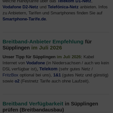
welche Handytarife über das
Telekom D1-Netz
,
Vodafone D2-Netz
und
Telefónica-Netz
anbieten. Infos
zu Anbietern, Tarifen und Smartphones finden Sie auf
Smartphone-Tarife.de
.
Breitband-Anbieter Empfehlung
für
im Juli 2026
Süpplingen
Unser Tipp für Süpplingen
im Juli 2026
:
Kabel
Internet von
Vodafone
(in Niedersachsen / auch wo kein
DSL verfügbar ist)
,
Telekom
(sehr gutes Netz /
FritzBox
optional bei uns),
1&1
(gutes Netz und günstig)
sowie
o2
(Festnetz Tarife auch ohne Laufzeit).
Breitband Verfügbarkeit
in Süpplingen
prüfen (Breitbandausbau)