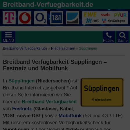
MENÜ
Hotline
Suche
Breitband-Verfuegbarkeit.de
»
Niedersachsen
»
Süpplingen
Breitband Verfügbarkeit Süpplingen –
Festnetz und Mobilfunk
In
Süpplingen
(Niedersachen)
ist
Breitband Internet ausgebaut.* Auf
dieser Seite informieren wir Sie
über die
Breitband Verfügbarkeit
von
Festnetz
(Glasfaser, Kabel,
VDSL sowie DSL)
sowie
Mobilfunk
(5G und 4G / LTE).
Mit unserem kostenlosen Verfügbarkeitscheck für
Süpplingen
mit der Vorwahl
05355
prüfen Sie den