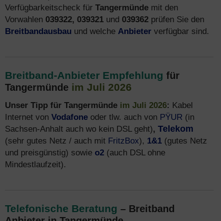
Verfügbarkeitscheck für
Tangermünde
mit den
Vorwahlen
039322, 039321
und
039362
prüfen Sie den
Breitbandausbau
und welche
Anbieter
verfügbar sind.
Breitband-Anbieter Empfehlung
für
im Juli 2026
Tangermünde
Unser Tipp für Tangermünde
im Juli 2026
:
Kabel
Internet von
Vodafone
oder tlw. auch von
PŸUR
(in
Sachsen-Anhalt auch wo kein DSL geht)
,
Telekom
(sehr gutes Netz / auch mit
FritzBox
),
1&1
(gutes Netz
und preisgünstig) sowie
o2
(auch DSL ohne
Mindestlaufzeit).
Telefonische Beratung
– Breitband
Anbieter in Tangermünde