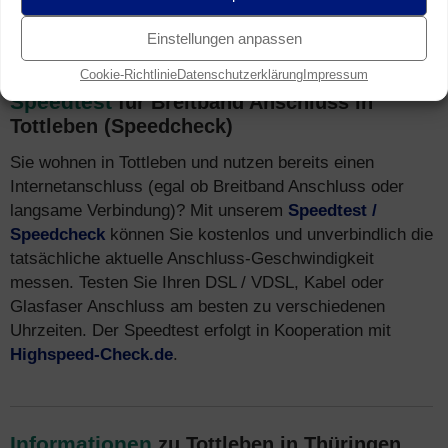
HSPA (3G)
.
Einstellungen anpassen
Cookie-Richtlinie
Datenschutzerklärung
Impressum
Speedtest
für Breitband Anschluss in
Tottleben (Speedcheck)
Sie wohnen in Tottleben und nutzen bereits einen
Internetanschluss (egal ob Breitband Anschluss oder
langsame Verbindung)? Mit unserem
Speedtest /
Speedcheck
können Sie kostenlos und unverbindlich die
tatsächliche aktuelle Anschluss-Geschwindigkeit
messen. Testen Sie Ihren DSL / VDSL, Kabel oder
Glasfaser Anschluss am besten zu verschiedenen
Uhrzeiten. Der Speedtest erfolgt in Kooperation mit
Highspeed-Check.de
.
Informationen
zu Tottleben in Thüringen