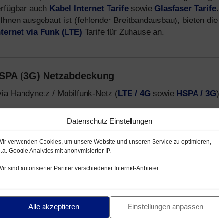
erfügbar auch
Kabel Internet Tarife
sowie
Glasfaser Tarife
.
Ihnen ausgebaut ist (fehlender Breitbandausbau), bieten die
nternet via Funk (LTE)
Tarife für Zuhause an.
HSPA (3G) Netzabdeckung
via Handynetz / Mobilfunk-Netz (
LTE / 4G
sowie
HSPA / 3G
)
Datenschutz Einstellungen
netz mit LTE / HSPA
lfunk-Netz LTE / HSPA
Wir verwenden Cookies, um unsere Website und unseren Service zu optimieren,
u.a. Google Analytics mit anonymisierter IP.
- und E-Plus Netz
Wir sind autorisierter Partner verschiedener Internet-Anbieter.
-Provider, welche Handytarife über das
Telekom D1-Netz
,
formationen zu Mobilfunk Anbietern, Tarifen und Smartphon
Alle akzeptieren
Einstellungen anpassen