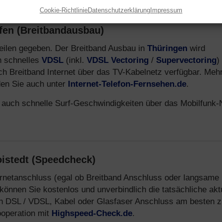
Cookie-Richtlinie
Datenschutzerklärung
Impressum
üfen (Breitbandausbau)
n Teilen gegeben. Der Breitband Ausbau in
Thüringen
wird
ch schnelles
VDSL
(inkl.
VDSL Vectoring
/
Supervectoring
)
uch Breitband Internet über das TV-Kabelnetz verfügbar. Meh
den Sie auch unter
Internet-Telefon-Fernsehen.de
.
 auch schnelle Surf-Geschwindigkeiten über das Mobilfunk-
oistedt (Speedcheck)
ternetanschluss (egal ob Breitband Anschluss oder langsame
können Sie kostenlos und unverbindlich die tatsächliche akt
n DSL / VDSL, Kabel oder Glasfaser Anschluss am besten z
ooperation mit
Highspeed-Check.de
.