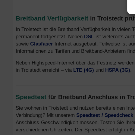
Breitband Verfügbarkeit
in Troistedt pr
In Troistedt ist die Breitband Verfügbarkeit in viele
permanent fortgesetzt. Neben
DSL
ist vielerorts au
sowie
Glasfaser
Internet ausgebaut. Teilweise ist a
Informationen zu Tarifen und Breitband-Anbietern fin
Neben Highspeed-Internet über das Festnetz werden
in Troistedt erreicht – via
LTE (4G)
und
HSPA (3G)
.
Speedtest
für Breitband Anschluss in Tr
Sie wohnen in Troistedt und nutzen bereits einen In
Verbindung)? Mit unserem
Speedtest / Speedcheck
Anschluss-Geschwindigkeit messen. Testen Sie Ihre
verschiedenen Uhrzeiten. Der Speedtest erfolgt in K