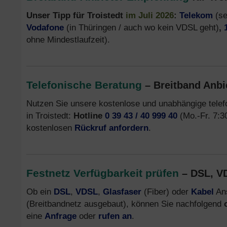
Unser Tipp für Troistedt
im Juli 2026
:
Telekom
(se
Vodafone
(in Thüringen / auch wo kein VDSL geht)
,
ohne Mindestlaufzeit).
Telefonische Beratung
– Breitband Anbie
Nutzen Sie unsere kostenlose und unabhängige tele
in Troistedt:
Hotline
0 39 43 / 40 999 40
(Mo.-Fr. 7:30
kostenlosen
Rückruf anfordern
.
Festnetz Verfügbarkeit prüfen
– DSL, VD
Ob ein
DSL
,
VDSL
,
Glasfaser
(Fiber) oder
Kabel
Ans
(Breitbandnetz ausgebaut), können Sie nachfolgend
eine
Anfrage
oder
rufen an
.