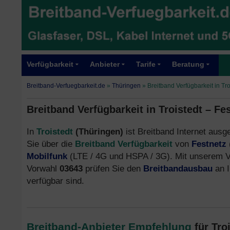
Verfügbarkeit
Anbieter
Tarife
Beratung
Breitband-Verfuegbarkeit.de
»
Thüringen
»
Breitband Verfügbarkeit in Tr
Breitband Verfügbarkeit in Troistedt – Fe
In
Troistedt
(Thüringen)
ist Breitband Internet ausge
Sie über die
Breitband Verfügbarkeit
von
Festnetz
Mobilfunk
(LTE / 4G und HSPA / 3G). Mit unserem V
Vorwahl
03643
prüfen Sie den
Breitbandausbau
an I
verfügbar sind.
Breitband-Anbieter Empfehlung
für Tro