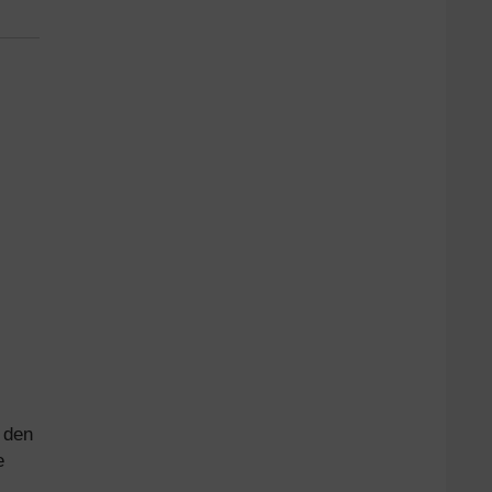
 den
e