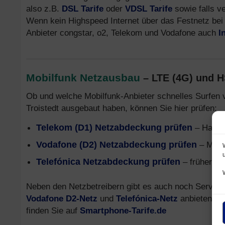
also z.B.
DSL Tarife
oder
VDSL Tarife
sowie falls v
Wenn kein Highspeed Internet über das Festnetz bei 
Anbieter congstar, o2, Telekom und Vodafone auch
I
Mobilfunk Netzausbau
– LTE (4G) und 
Ob und welche Mobilfunk-Anbieter schnelles Surfen 
Troistedt ausgebaut haben, können Sie hier prüfen:
Telekom (D1) Netzabdeckung prüfen
– Handy
Vodafone (D2) Netzabdeckung prüfen
– Mobi
Telefónica Netzabdeckung prüfen
– früher o2
Neben den Netzbetreibern gibt es auch noch Service
Vodafone D2-Netz
und
Telefónica-Netz
anbieten. In
finden Sie auf
Smartphone-Tarife.de