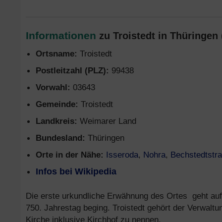
Informationen
zu Troistedt in Thüringen
Ortsname:
Troistedt
Postleitzahl (PLZ):
99438
Vorwahl:
03643
Gemeinde:
Troistedt
Landkreis:
Weimarer Land
Bundesland:
Thüringen
Orte in der Nähe:
Isseroda
,
Nohra
,
Bechstedtstr
Infos bei Wikipedia
Die erste urkundliche Erwähnung des Ortes geht au
750. Jahrestag beging. Troistedt gehört der Verwalt
Kirche inklusive Kirchhof zu nennen.