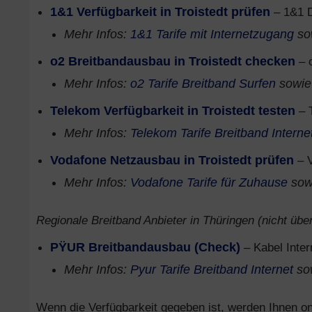
1&1 Verfügbarkeit in Troistedt prüfen
– 1&1 D
Mehr Infos:
1&1 Tarife mit Internetzugang
so
o2 Breitbandausbau in Troistedt checken
– 
Mehr Infos:
o2 Tarife Breitband Surfen
sowi
Telekom Verfügbarkeit in Troistedt testen
– 
Mehr Infos:
Telekom Tarife Breitband Interne
Vodafone Netzausbau in Troistedt prüfen
– V
Mehr Infos:
Vodafone Tarife für Zuhause
sow
Regionale Breitband Anbieter in Thüringen (nicht über
PŸUR Breitbandausbau (Check)
– Kabel Inter
Mehr Infos:
Pyur Tarife Breitband Internet
so
Wenn die Verfügbarkeit gegeben ist, werden Ihnen onl