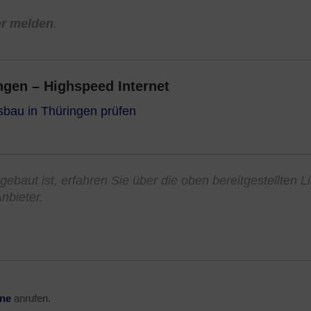
er melden
.
gen – Highspeed Internet
sbau in Thüringen prüfen
sgebaut ist, erfahren Sie über die oben bereitgestellten L
nbieter.
ine
anrufen.