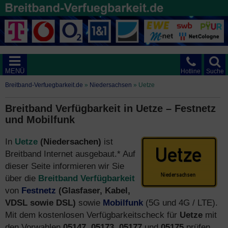
MENÜ
Hotline
Suche
Breitband-Verfuegbarkeit.de
»
Niedersachsen
»
Uetze
Breitband Verfügbarkeit in Uetze – Festnetz
und Mobilfunk
In
Uetze
(Niedersachen)
ist
Breitband Internet ausgebaut.* Auf
dieser Seite informieren wir Sie
über die
Breitband Verfügbarkeit
von
Festnetz
(Glasfaser, Kabel,
VDSL sowie DSL)
sowie
Mobilfunk
(5G und 4G / LTE).
Mit dem kostenlosen Verfügbarkeitscheck für
Uetze
mit
den Vorwahlen
05147, 05173, 05177
und
05175
prüfen