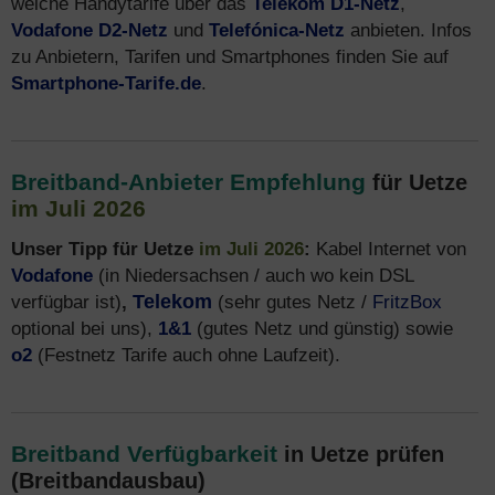
welche Handytarife über das
Telekom D1-Netz
,
Vodafone D2-Netz
und
Telefónica-Netz
anbieten. Infos
zu Anbietern, Tarifen und Smartphones finden Sie auf
Smartphone-Tarife.de
.
Breitband-Anbieter Empfehlung
für Uetze
im Juli 2026
Unser Tipp für Uetze
im Juli 2026
:
Kabel Internet von
Vodafone
(in Niedersachsen / auch wo kein DSL
verfügbar ist)
,
Telekom
(sehr gutes Netz /
FritzBox
optional bei uns),
1&1
(gutes Netz und günstig) sowie
o2
(Festnetz Tarife auch ohne Laufzeit).
Breitband Verfügbarkeit
in Uetze prüfen
(Breitbandausbau)