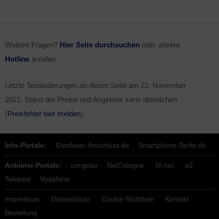
Weitere Fragen?
Hier Seite durchsuchen
oder unsere
Hotline
anrufen.
Letzte Textänderungen an dieser Seite am
22. November
2021
. Stand der Preise und Angebote kann abweichen
(
Preisfehler hier melden
).
Info-Portale:
Glasfaser-Anschluss.de
Smartphone-Tarife.de
Anbieter-Portale:
congstar
NetCologne
M-net
o2
Telekom
Vodafone
Impressum
Datenschutz
Cookie-Richtlinie
Kontakt
Bestellung