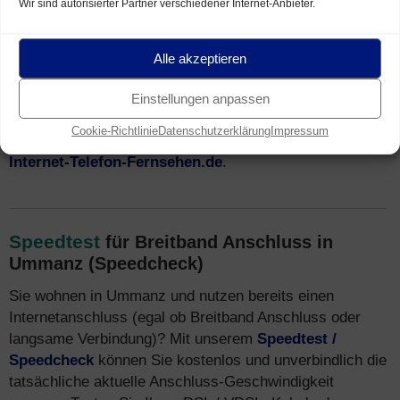
Wir sind autorisierter Partner verschiedener Internet-Anbieter.
Teilen gegeben. Der Breitband Netzausbau in
Mecklenburg-Vorpommern
ist weiterhin im Gange.
Neben
DSL
ist oft auch schnelles
VDSL
(inkl.
VDSL
Alle akzeptieren
Vectoring
/
Supervectoring
) sowie
Glasfaser
Internet
verfügbar. Häufig ist auch Breitband Internet über das
Einstellungen anpassen
TV-Netz ausgebaut. Mehr Infos zu
Tarifen
und
Cookie-Richtlinie
Datenschutzerklärung
Impressum
Breitband Internet Anbietern finden Sie auch unter
Internet-Telefon-Fernsehen.de
.
Speedtest
für Breitband Anschluss in
Ummanz (Speedcheck)
Sie wohnen in Ummanz und nutzen bereits einen
Internetanschluss (egal ob Breitband Anschluss oder
langsame Verbindung)? Mit unserem
Speedtest /
Speedcheck
können Sie kostenlos und unverbindlich die
tatsächliche aktuelle Anschluss-Geschwindigkeit