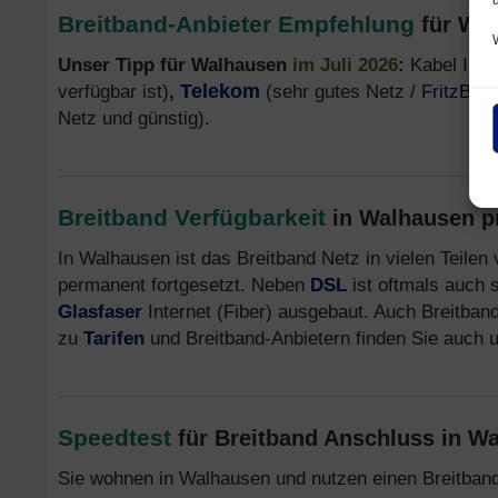
Breitband-Anbieter Empfehlung
für Wa
Unser Tipp für Walhausen
im Juli 2026
:
Kabel Inte
verfügbar ist)
,
Telekom
(sehr gutes Netz /
FritzBox
Netz und günstig).
Breitband Verfügbarkeit
in Walhausen p
In Walhausen ist das Breitband Netz in vielen Teilen
permanent fortgesetzt. Neben
DSL
ist oftmals auch 
Glasfaser
Internet (Fiber) ausgebaut. Auch Breitband
zu
Tarifen
und Breitband-Anbietern finden Sie auch 
Speedtest
für Breitband Anschluss in W
Sie wohnen in Walhausen und nutzen einen Breitban