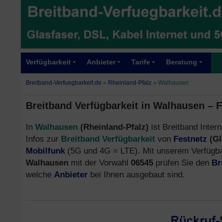
Verfügbarkeit
Anbieter
Tarife
Beratung
Breitband-Verfuegbarkeit.de
»
Rheinland-Pfalz
»
Walhausen
Breitband Verfügbarkeit in Walhausen – 
In
Walhausen
(Rheinland-Pfalz)
ist Breitband Intern
Infos zur
Breitband Verfügbarkeit
von
Festnetz
(Gl
Mobilfunk
(5G und 4G = LTE). Mit unserem Verfügbar
Walhausen
mit der Vorwahl
06545
prüfen Sie den
Br
welche
Anbieter
bei Ihnen ausgebaut sind.