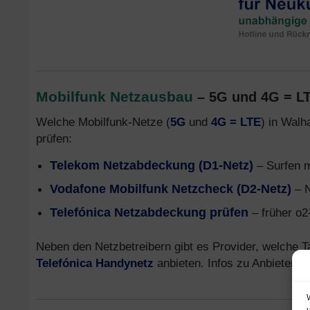
Mobilfunk Netzausbau
– 5G und 4G = L
Welche Mobilfunk-Netze (
5G
und
4G = LTE
) in Walh
prüfen:
Telekom Netzabdeckung (D1-Netz)
– Surfen 
Vodafone Mobilfunk Netzcheck (D2-Netz)
– N
Telefónica Netzabdeckung prüfen
– früher o2
Neben den Netzbetreibern gibt es Provider, welche T
Telefónica Handynetz
anbieten. Infos zu Anbietern,