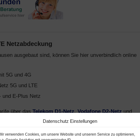
TE Netzabdeckung
ausen ausgebaut sind, können Sie hier unverbindlich online
mit 5G und 4G
etz 5G und LTE
- und E-Plus Netz
arife über das
Telekom D1-Netz
,
Vodafone D2-Netz
und
 Tarifen und Handys gibt es auf
Smartphone-Tarife.de
.
Datenschutz Einstellungen
Wir verwenden Cookies, um unsere Website und unseren Service zu optimieren,
u.a. Google Analytics mit anonymisierter IP.