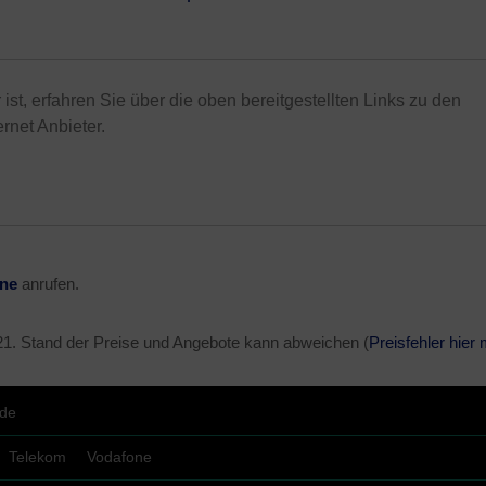
ist, erfahren Sie über die oben bereitgestellten Links zu den
rnet Anbieter.
ine
anrufen.
21
. Stand der Preise und Angebote kann abweichen (
Preisfehler hier
.de
Telekom
Vodafone