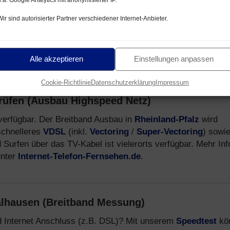
im Juli 2026
lhausen
Wir sind autorisierter Partner verschiedener Internet-Anbieter.
rnet von
Vodafone
(auch wo in Rheinland-Pfalz kein DSL
optional),
o2
(auch Tarife ohne Mindestlaufzeit) und
1&1
(gu
Alle akzeptieren
Einstellungen anpassen
Cookie-Richtlinie
Datenschutzerklärung
Impressum
rüfen (Ausbau Highspeed Netz)
 verfügbar. Der Breitband Ausbau in
Rheinland-Pfalz
wird
schnelleres
VDSL
(inkl.
Vectoring
/
Super-Vectoring
) sowi
 Surfen über das TV-Kabel ist vielerorts verfügbar. Mehr Inf
unter
Internet-Telefon-Fernsehen.de
.
alhausen (Breitband Messung)
d Internet Anschluss (z.B. DSL)? Mit unserem
Speedtest
kö