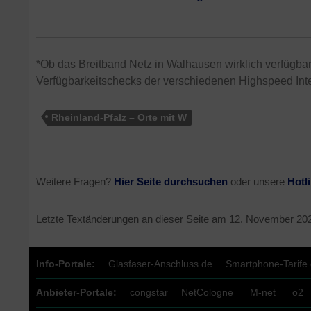
*Ob das Breitband Netz in Walhausen wirklich verfügbar 
Verfügbarkeitschecks der verschiedenen Highspeed Inte
Rheinland-Pfalz – Orte mit W
Weitere Fragen?
Hier Seite durchsuchen
oder unsere
Hotl
Letzte Textänderungen an dieser Seite am
12. November 20
Info-Portale:
Glasfaser-Anschluss.de
Smartphone-Tarife
Anbieter-Portale:
congstar
NetCologne
M-net
o2