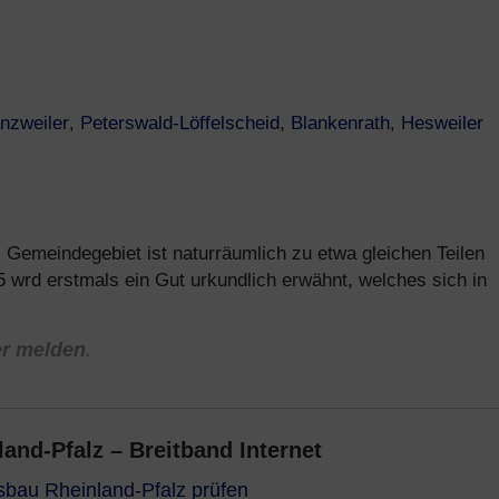
nzweiler
,
Peterswald-Löffelscheid
,
Blankenrath
,
Hesweiler
 Gemeindegebiet ist naturräumlich zu etwa gleichen Teilen
5 wrd erstmals ein Gut urkundlich erwähnt, welches sich in
er melden
.
nd-Pfalz – Breitband Internet
usbau Rheinland-Pfalz prüfen