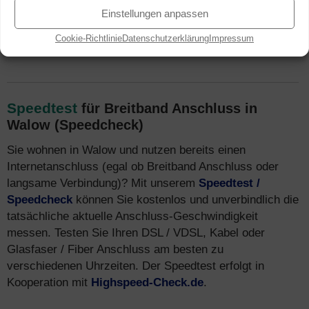
ausgebaut. Mehr Infos zu
Tarifen
und Breitband Internet
Einstellungen anpassen
Anbietern finden Sie auch unter
Internet-Telefon-
Cookie-Richtlinie
Datenschutzerklärung
Impressum
Fernsehen.de
.
Speedtest
für Breitband Anschluss in
Walow (Speedcheck)
Sie wohnen in Walow und nutzen bereits einen
Internetanschluss (egal ob Breitband Anschluss oder
langsame Verbindung)? Mit unserem
Speedtest /
Speedcheck
können Sie kostenlos und unverbindlich die
tatsächliche aktuelle Anschluss-Geschwindigkeit
messen. Testen Sie Ihren DSL / VDSL, Kabel oder
Glasfaser / Fiber Anschluss am besten zu
verschiedenen Uhrzeiten. Der Speedtest erfolgt in
Kooperation mit
Highspeed-Check.de
.