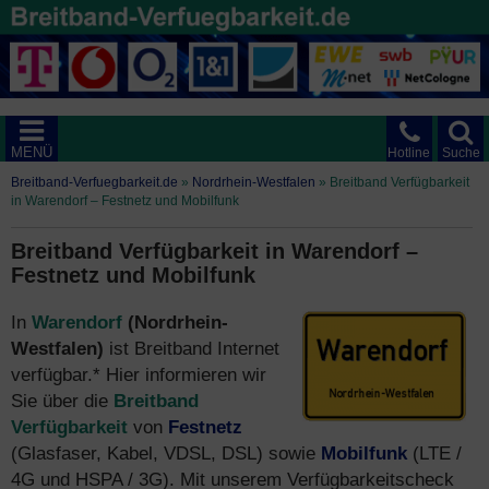
MENÜ
Hotline
Suche
Breitband-Verfuegbarkeit.de
»
Nordrhein-Westfalen
»
Breitband Verfügbarkeit
in Warendorf – Festnetz und Mobilfunk
Breitband Verfügbarkeit in Warendorf –
Festnetz und Mobilfunk
In
Warendorf
(Nordrhein-
Westfalen)
ist Breitband Internet
verfügbar.* Hier informieren wir
Sie über die
Breitband
Verfügbarkeit
von
Festnetz
(Glasfaser, Kabel, VDSL, DSL) sowie
Mobilfunk
(LTE /
4G und HSPA / 3G). Mit unserem Verfügbarkeitscheck