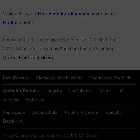
Weitere Fragen?
Hier Seite durchsuchen
oder unsere
Hotline
anrufen.
Letzte Textänderungen an dieser Seite am
22. November
2021
. Stand der Preise und Angebote kann abweichen
(
Preisfehler hier melden
).
Info-Portale:
Glasfaser-Anschluss.de
Smartphone-Tarife.de
Anbieter-Portale:
congstar
NetCologne
M-net
o2
Telekom
Vodafone
Impressum
Datenschutz
Cookie-Richtlinie
Kontakt
Bestellung
© telekommunikation-online Gutsch & Co. OHG