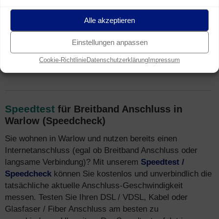
auch schnelles
VDSL
(inkl.
VDSL Vectoring
/
Supervectoring
) sowie
Glasfaser
Internet verfügbar.
Alle akzeptieren
Häufig ist auch Breitband Internet über das TV-Netz
ausgebaut. Mehr Infos zu
Tarifen
und Breitband Internet
Einstellungen anpassen
Anbietern finden Sie auch unter
Internet-Telefon-
Cookie-Richtlinie
Datenschutzerklärung
Impressum
Fernsehen.de
.
Speedtest
für Breitband Anschluss in
Warlow (Speedcheck)
Sie wohnen in Warlow und nutzen bereits einen
Internetanschluss (egal ob Breitband Anschluss oder
langsame Verbindung)? Mit unserem
Speedtest /
Speedcheck
können Sie kostenlos und unverbindlich die
tatsächliche aktuelle Anschluss-Geschwindigkeit
messen. Testen Sie Ihren DSL / VDSL, Kabel oder
Glasfaser / Fiber Anschluss am besten zu