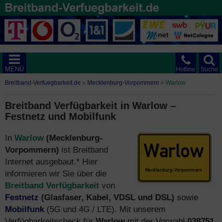
MENÜ
Hotline
Suche
Breitband-Verfuegbarkeit.de
»
Mecklenburg-Vorpommern
»
Warlow
Breitband Verfügbarkeit in Warlow –
Festnetz und Mobilfunk
In
Warlow
(Mecklenburg-
Vorpommern)
ist Breitband
Internet ausgebaut.* Hier
informieren wir Sie über die
Breitband Verfügbarkeit
von
Festnetz
(Glasfaser, Kabel, VDSL und DSL)
sowie
Mobilfunk
(5G und 4G / LTE). Mit unserem
Verfügbarkeitscheck für
Warlow
mit der Vorwahl
038751