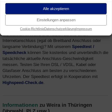
Alle akzeptieren
Speedtest
für Breitband Anschluss in
Einstellungen anpassen
Weira (Speedcheck)
Cookie-Richtlinie
Datenschutzerklärung
Impressum
Sie wohnen in Weira und nutzen bereits einen
Internetanschluss (egal ob Breitband Anschluss oder
langsame Verbindung)? Mit unserem
Speedtest /
Speedcheck
können Sie kostenlos und unverbindlich die
tatsächliche aktuelle Anschluss-Geschwindigkeit
messen. Testen Sie Ihren DSL / VDSL, Kabel oder
Glasfaser Anschluss am besten zu verschiedenen
Uhrzeiten. Der Speedtest erfolgt in Kooperation mit
Highspeed-Check.de
.
Informationen
zu Weira in Thüringen
(Vorwahl, PLZ usw.)