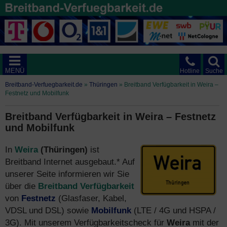
MENÜ
Hotline
Suche
Breitband-Verfuegbarkeit.de
»
Thüringen
»
Breitband Verfügbarkeit in Weira –
Festnetz und Mobilfunk
Breitband Verfügbarkeit in Weira – Festnetz
und Mobilfunk
In
Weira
(Thüringen)
ist
Breitband Internet ausgebaut.* Auf
unserer Seite informieren wir Sie
über die
Breitband Verfügbarkeit
von
Festnetz
(Glasfaser, Kabel,
VDSL und DSL) sowie
Mobilfunk
(LTE / 4G und HSPA /
3G). Mit unserem Verfügbarkeitscheck für
Weira
mit der