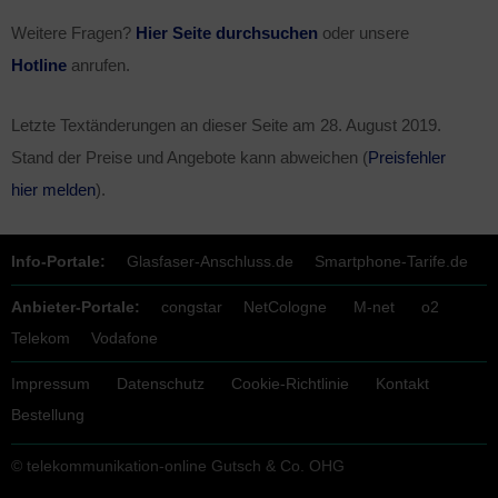
Weitere Fragen?
Hier Seite durchsuchen
oder unsere
Hotline
anrufen.
Letzte Textänderungen an dieser Seite am
28. August 2019
.
Stand der Preise und Angebote kann abweichen (
Preisfehler
hier melden
).
Info-Portale:
Glasfaser-Anschluss.de
Smartphone-Tarife.de
Anbieter-Portale:
congstar
NetCologne
M-net
o2
Telekom
Vodafone
Impressum
Datenschutz
Cookie-Richtlinie
Kontakt
Bestellung
© telekommunikation-online Gutsch & Co. OHG