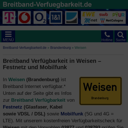
MENÜ
Hotline
Suche
Breitband-Verfuegbarkeit.de
»
Brandenburg
»
Weisen
Breitband Verfügbarkeit in Weisen –
Festnetz und Mobilfunk
In
Weisen
(Brandenburg)
ist
Breitband Internet verfügbar.*
Unten auf der Seite gibt es Infos
zur
Breitband Verfügbarkeit
von
Festnetz
(Glasfaser, Kabel
sowie VDSL / DSL)
sowie
Mobilfunk
(5G und 4G =
LTE). Mit unserem kostenfreien Verfügbarkeitscheck für
Weisen
mit den Vorwahlen
03877
und
038793
prüfen Sie