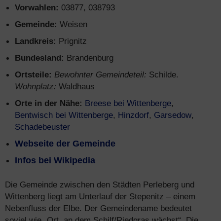
Vorwahlen:
03877, 038793
Gemeinde:
Weisen
Landkreis:
Prignitz
Bundesland:
Brandenburg
Ortsteile:
Bewohnter Gemeindeteil:
Schilde.
Wohnplatz:
Waldhaus
Orte in der Nähe:
Breese bei Wittenberge
,
Bentwisch bei Wittenberge
,
Hinzdorf
,
Garsedow
,
Schadebeuster
Webseite der Gemeinde
Infos bei Wikipedia
Die Gemeinde zwischen den Städten Perleberg und
Wittenberg liegt am Unterlauf der Stepenitz – einem
Nebenfluss der Elbe. Der Gemeindename bedeutet
soviel wie „Ort, an dem Schilf/Riedgras wächst“. Die