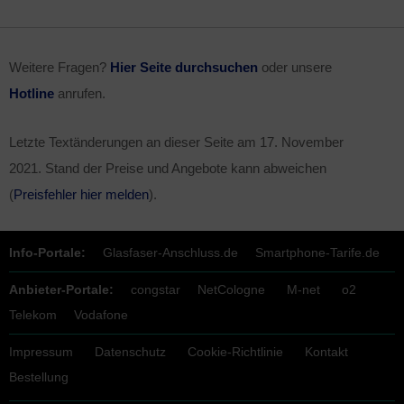
Weitere Fragen?
Hier Seite durchsuchen
oder unsere
Hotline
anrufen.
Letzte Textänderungen an dieser Seite am
17. November
2021
. Stand der Preise und Angebote kann abweichen
(
Preisfehler hier melden
).
Info-Portale:
Glasfaser-Anschluss.de
Smartphone-Tarife.de
Anbieter-Portale:
congstar
NetCologne
M-net
o2
Telekom
Vodafone
Impressum
Datenschutz
Cookie-Richtlinie
Kontakt
Bestellung