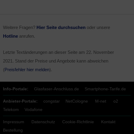
Weitere Fragen?
Hier Seite durchsuchen
oder unsere
Hotline
anrufen.
Letzte Textänderungen an dieser Seite am
22. November
2021
. Stand der Preise und Angebote kann abweichen
(
Preisfehler hier melden
).
Info-Portale:
Glasfaser-Anschluss.de
Smartphone-Tarife.de
Anbieter-Portale:
congstar
NetCologne
M-net
o2
Telekom
Vodafone
Impressum
Datenschutz
Cookie-Richtlinie
Kontakt
Bestellung