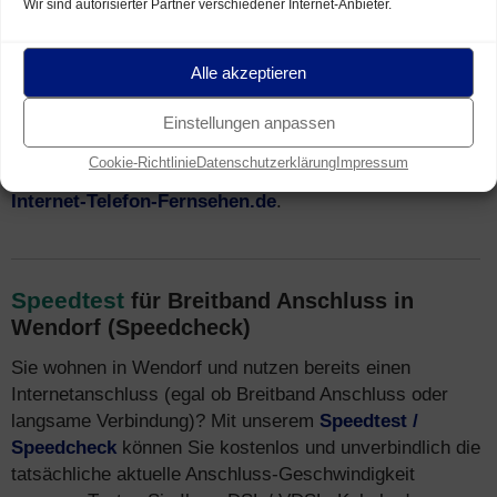
Wir sind autorisierter Partner verschiedener Internet-Anbieter.
Teilen gegeben. Der Breitband Netzausbau in
Mecklenburg-Vorpommern
ist weiterhin im Gange.
Neben
DSL
ist oft auch schnelles
VDSL
(inkl.
VDSL
Alle akzeptieren
Vectoring
/
Supervectoring
) sowie
Glasfaser
Internet
verfügbar. Häufig ist auch Breitband Internet über das
Einstellungen anpassen
TV-Netz ausgebaut. Mehr Infos zu
Tarifen
und
Cookie-Richtlinie
Datenschutzerklärung
Impressum
Breitband Internet Anbietern finden Sie auch unter
Internet-Telefon-Fernsehen.de
.
Speedtest
für Breitband Anschluss in
Wendorf (Speedcheck)
Sie wohnen in Wendorf und nutzen bereits einen
Internetanschluss (egal ob Breitband Anschluss oder
langsame Verbindung)? Mit unserem
Speedtest /
Speedcheck
können Sie kostenlos und unverbindlich die
tatsächliche aktuelle Anschluss-Geschwindigkeit