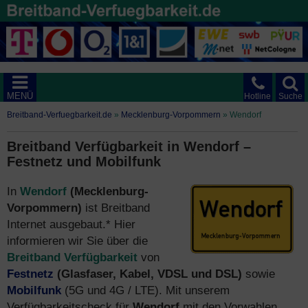
MENÜ
Hotline
Suche
Breitband-Verfuegbarkeit.de
»
Mecklenburg-Vorpommern
»
Wendorf
Breitband Verfügbarkeit in Wendorf –
Festnetz und Mobilfunk
In
Wendorf
(Mecklenburg-
Vorpommern)
ist Breitband
Internet ausgebaut.* Hier
informieren wir Sie über die
Breitband Verfügbarkeit
von
Festnetz
(Glasfaser, Kabel, VDSL und DSL)
sowie
Mobilfunk
(5G und 4G / LTE). Mit unserem
Verfügbarkeitscheck für
Wendorf
mit den Vorwahlen