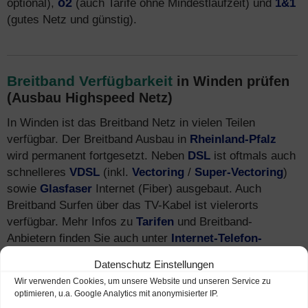
optional),
o2
(auch Tarife ohne Mindestlaufzeit) und
1&1
(gutes Netz und günstig).
Breitband Verfügbarkeit
in Winden prüfen
(Ausbau Highspeed Netz)
In Winden ist das Breitband Netz in vielen Teilen
verfügbar. Der Breitband Ausbau in
Rheinland-Pfalz
wird permanent fortgesetzt. Neben
DSL
ist oftmals auch
schnelleres
VDSL
(inkl.
Vectoring
/
Super-Vectoring
)
sowie
Glasfaser
Internet (Fiber) ausgebaut. Auch
Breitband Surfen über das TV-Kabel ist vielerorts
verfügbar. Mehr Infos zu
Tarifen
und Breitband-
Anbietern finden Sie auch unter
Internet-Telefon-
Fernsehen.de
.
Datenschutz Einstellungen
Wir verwenden Cookies, um unsere Website und unseren Service zu
optimieren, u.a. Google Analytics mit anonymisierter IP.