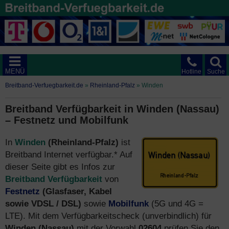
MENÜ
Hotline
Suche
Breitband-Verfuegbarkeit.de
»
Rheinland-Pfalz
»
Winden
Breitband Verfügbarkeit in Winden (Nassau)
– Festnetz und Mobilfunk
In
Winden
(Rheinland-Pfalz)
ist
Breitband Internet verfügbar.* Auf
dieser Seite gibt es Infos zur
Breitband Verfügbarkeit
von
Festnetz
(Glasfaser, Kabel
sowie VDSL / DSL)
sowie
Mobilfunk
(5G und 4G =
LTE). Mit dem Verfügbarkeitscheck (unverbindlich) für
Winden (Nassau)
mit der Vorwahl
02604
prüfen Sie den