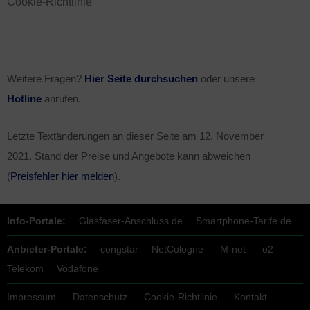
Cookie-Richtlinie
Weitere Fragen?
Hier Seite durchsuchen
oder unsere
Hotline
anrufen.
Letzte Textänderungen an dieser Seite am
12. November
2021
. Stand der Preise und Angebote kann abweichen
(
Preisfehler hier melden
).
Info-Portale:
Glasfaser-Anschluss.de
Smartphone-Tarife.de
Anbieter-Portale:
congstar
NetCologne
M-net
o2
Telekom
Vodafone
Impressum
Datenschutz
Cookie-Richtlinie
Kontakt