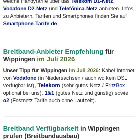
welche Handytarife über das
Telekom D1-Netz
,
Vodafone D2-Netz
und
Telefónica-Netz
anbieten. Infos
zu Anbietern, Tarifen und Smartphones finden Sie auf
Smartphone-Tarife.de
.
Breitband-Anbieter Empfehlung
für
im Juli 2026
Wippingen
Unser Tipp für Wippingen
im Juli 2026
:
Kabel Internet
von
Vodafone
(in Niedersachsen / auch wo kein DSL
verfügbar ist)
,
Telekom
(sehr gutes Netz /
FritzBox
optional bei uns),
1&1
(gutes Netz und günstig) sowie
o2
(Festnetz Tarife auch ohne Laufzeit).
Breitband Verfügbarkeit
in Wippingen
prüfen (Breitbandausbau)