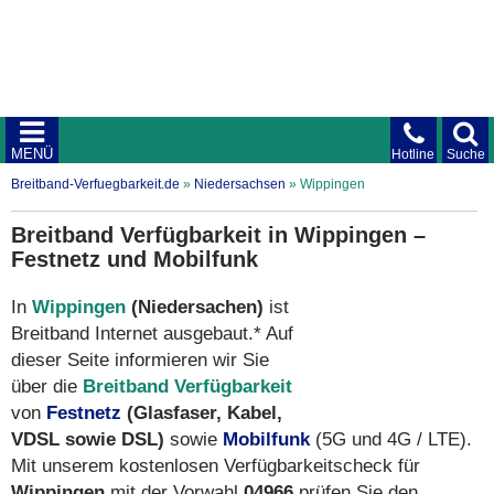
MENÜ
Hotline
Suche
Breitband-Verfuegbarkeit.de
»
Niedersachsen
»
Wippingen
Breitband Verfügbarkeit in Wippingen –
Festnetz und Mobilfunk
In
Wippingen
(Niedersachen)
ist
Breitband Internet ausgebaut.* Auf
dieser Seite informieren wir Sie
über die
Breitband Verfügbarkeit
von
Festnetz
(Glasfaser, Kabel,
VDSL sowie DSL)
sowie
Mobilfunk
(5G und 4G / LTE).
Mit unserem kostenlosen Verfügbarkeitscheck für
Wippingen
mit der Vorwahl
04966
prüfen Sie den