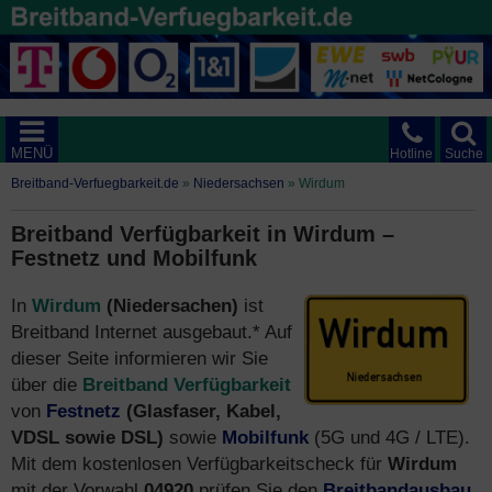
MENÜ
Hotline
Suche
Breitband-Verfuegbarkeit.de
»
Niedersachsen
»
Wirdum
Breitband Verfügbarkeit in Wirdum –
Festnetz und Mobilfunk
In
Wirdum
(Niedersachen)
ist
Breitband Internet ausgebaut.* Auf
dieser Seite informieren wir Sie
über die
Breitband Verfügbarkeit
von
Festnetz
(Glasfaser, Kabel,
VDSL sowie DSL)
sowie
Mobilfunk
(5G und 4G / LTE).
Mit dem kostenlosen Verfügbarkeitscheck für
Wirdum
mit der Vorwahl
04920
prüfen Sie den
Breitbandausbau