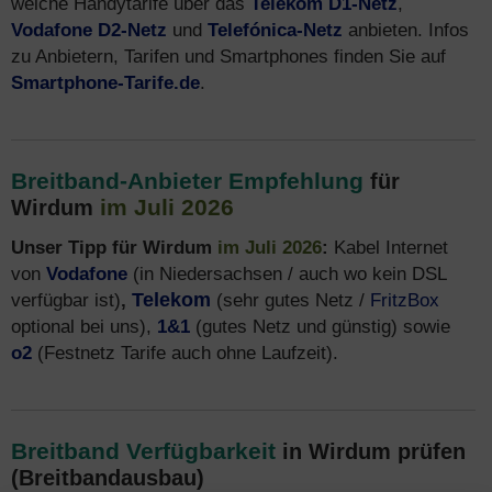
welche Handytarife über das
Telekom D1-Netz
,
Vodafone D2-Netz
und
Telefónica-Netz
anbieten. Infos
zu Anbietern, Tarifen und Smartphones finden Sie auf
Smartphone-Tarife.de
.
Breitband-Anbieter Empfehlung
für
im Juli 2026
Wirdum
Unser Tipp für Wirdum
im Juli 2026
:
Kabel Internet
von
Vodafone
(in Niedersachsen / auch wo kein DSL
verfügbar ist)
,
Telekom
(sehr gutes Netz /
FritzBox
optional bei uns),
1&1
(gutes Netz und günstig) sowie
o2
(Festnetz Tarife auch ohne Laufzeit).
Breitband Verfügbarkeit
in Wirdum prüfen
(Breitbandausbau)