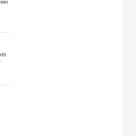
sten
rth
v