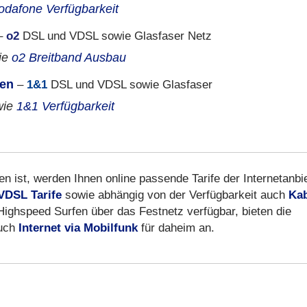
odafone Verfügbarkeit
–
o2
DSL und VDSL sowie Glasfaser Netz
ie
o2 Breitband Ausbau
ten
–
1&1
DSL und VDSL sowie Glasfaser
wie
1&1 Verfügbarkeit
n ist, werden Ihnen online passende Tarife der Internetanbi
VDSL Tarife
sowie abhängig von der Verfügbarkeit auch
Kab
 Highspeed Surfen über das Festnetz verfügbar, bieten die
auch
Internet via Mobilfunk
für daheim an.