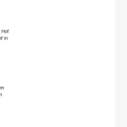
 Hof
f in
en
n