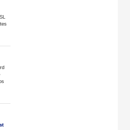
DSL
tes
rd
e
os
st