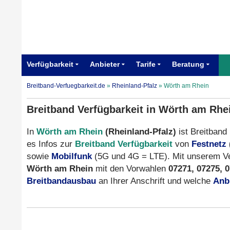
Verfügbarkeit
Anbieter
Tarife
Beratung
Breitband-Verfuegbarkeit.de
»
Rheinland-Pfalz
»
Wörth am Rhein
Breitband Verfügbarkeit in Wörth am Rhe
In
Wörth am Rhein
(Rheinland-Pfalz)
ist Breitband 
es Infos zur
Breitband Verfügbarkeit
von
Festnetz
sowie
Mobilfunk
(5G und 4G = LTE). Mit unserem Ver
Wörth am Rhein
mit den Vorwahlen
07271, 07275, 
Breitbandausbau
an Ihrer Anschrift und welche
Anb