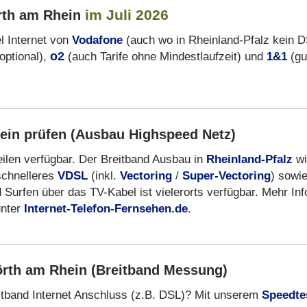
im Juli 2026
rth am Rhein
 Internet von
Vodafone
(auch wo in Rheinland-Pfalz kein 
optional),
o2
(auch Tarife ohne Mindestlaufzeit) und
1&1
(gu
ein prüfen (Ausbau Highspeed Netz)
eilen verfügbar. Der Breitband Ausbau in
Rheinland-Pfalz
wi
schnelleres
VDSL
(inkl.
Vectoring
/
Super-Vectoring
) sowi
 Surfen über das TV-Kabel ist vielerorts verfügbar. Mehr Inf
unter
Internet-Telefon-Fernsehen.de
.
örth am Rhein (Breitband Messung)
itband Internet Anschluss (z.B. DSL)? Mit unserem
Speedte