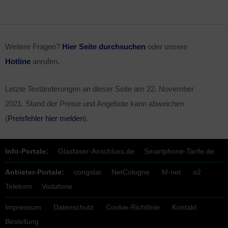
Weitere Fragen?
Hier Seite durchsuchen
oder unsere
Hotline
anrufen.
Letzte Textänderungen an dieser Seite am
22. November
2021
. Stand der Preise und Angebote kann abweichen
(
Preisfehler hier melden
).
Info-Portale:
Glasfaser-Anschluss.de
Smartphone-Tarife.de
Anbieter-Portale:
congstar
NetCologne
M-net
o2
Telekom
Vodafone
Impressum
Datenschutz
Cookie-Richtlinie
Kontakt
Bestellung