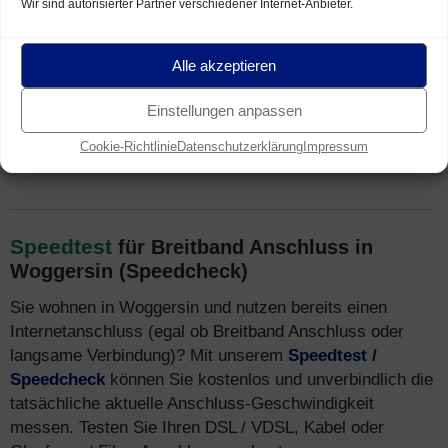
Wir sind autorisierter Partner verschiedener Internet-Anbieter.
Mecklenburg-Vorpommern
ist weiterhin im Gange.
Neben
DSL
ist oft auch schnelles
VDSL
(inkl.
VDSL
Vectoring
/
Supervectoring
) sowie
Glasfaser
Internet
Alle akzeptieren
verfügbar. Häufig ist auch Breitband Internet über das
TV-Netz ausgebaut. Mehr Infos zu
Tarifen
und
Einstellungen anpassen
Breitband Internet Anbietern finden Sie auch unter
Cookie-Richtlinie
Datenschutzerklärung
Impressum
Internet-Telefon-Fernsehen.de
.
Speedtest
für Breitband Anschluss in
Woggersin (Speedcheck)
Sie wohnen in Woggersin und nutzen bereits einen
Internetanschluss (egal ob Breitband Anschluss oder
langsame Verbindung)? Mit unserem
Speedtest /
Speedcheck
können Sie kostenlos und unverbindlich die
tatsächliche aktuelle Anschluss-Geschwindigkeit
messen. Testen Sie Ihren DSL / VDSL, Kabel oder