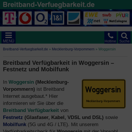
MENÜ
Hotline
Suche
Breitband-Verfuegbarkeit.de
»
Mecklenburg-Vorpommern
»
Woggersin
Breitband Verfügbarkeit in Woggersin –
Festnetz und Mobilfunk
In
Woggersin
(Mecklenburg-
Vorpommern)
ist Breitband
Internet ausgebaut.* Hier
informieren wir Sie über die
Breitband Verfügbarkeit
von
Festnetz
(Glasfaser, Kabel, VDSL und DSL)
sowie
Mobilfunk
(5G und 4G / LTE). Mit unserem
Verfügbarkeitscheck für
Woggersin
mit der Vorwahl