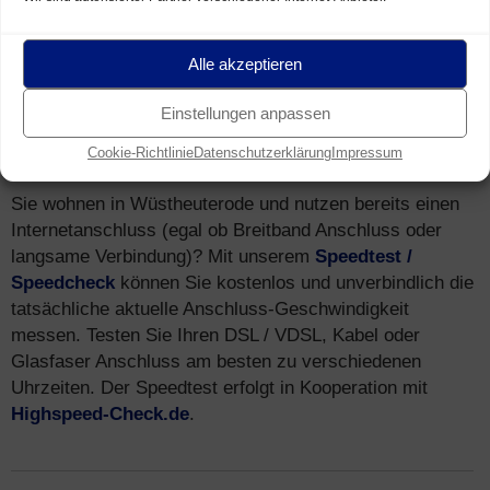
Mobilfunk-Netz in Wüstheuterode erreicht – via
LTE
(4G)
und
HSPA (3G)
.
Alle akzeptieren
Einstellungen anpassen
Speedtest
für Breitband Anschluss in
Cookie-Richtlinie
Datenschutzerklärung
Impressum
Wüstheuterode (Speedcheck)
Sie wohnen in Wüstheuterode und nutzen bereits einen
Internetanschluss (egal ob Breitband Anschluss oder
langsame Verbindung)? Mit unserem
Speedtest /
Speedcheck
können Sie kostenlos und unverbindlich die
tatsächliche aktuelle Anschluss-Geschwindigkeit
messen. Testen Sie Ihren DSL / VDSL, Kabel oder
Glasfaser Anschluss am besten zu verschiedenen
Uhrzeiten. Der Speedtest erfolgt in Kooperation mit
Highspeed-Check.de
.