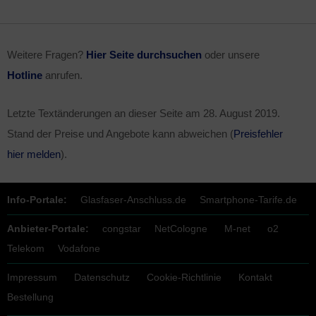
Weitere Fragen?
Hier Seite durchsuchen
oder unsere
Hotline
anrufen.
Letzte Textänderungen an dieser Seite am
28. August 2019
.
Stand der Preise und Angebote kann abweichen (
Preisfehler
hier melden
).
Info-Portale:
Glasfaser-Anschluss.de
Smartphone-Tarife.de
Anbieter-Portale:
congstar
NetCologne
M-net
o2
Telekom
Vodafone
Impressum
Datenschutz
Cookie-Richtlinie
Kontakt
Bestellung