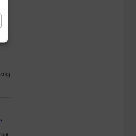
stig)
-
baut.