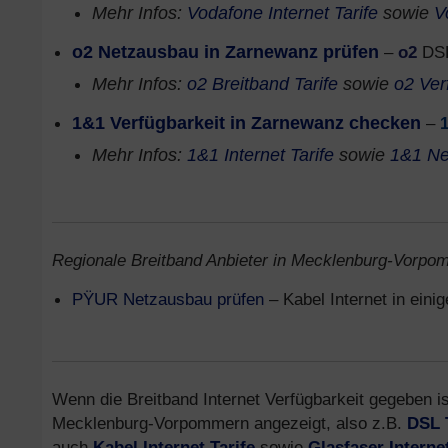
Mehr Infos:
Vodafone Internet Tarife
sowie
V
o2 Netzausbau in Zarnewanz prüfen
–
o2
DSL
Mehr Infos:
o2 Breitband Tarife
sowie
o2 Ver
1&1 Verfügbarkeit in Zarnewanz checken
–
Mehr Infos:
1&1 Internet Tarife
sowie
1&1 Ne
Regionale Breitband Anbieter in Mecklenburg-Vorpom
PŸUR Netzausbau prüfen
– Kabel Internet in ein
Wenn die Breitband Internet Verfügbarkeit gegeben is
Mecklenburg-Vorpommern angezeigt, also z.B.
DSL 
auch
Kabel Internet Tarife
sowie
Glasfaser Interne