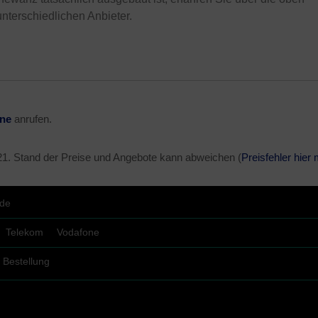
unterschiedlichen Anbieter.
ine
anrufen.
21
. Stand der Preise und Angebote kann abweichen (
Preisfehler hier
.de
Telekom
Vodafone
Bestellung