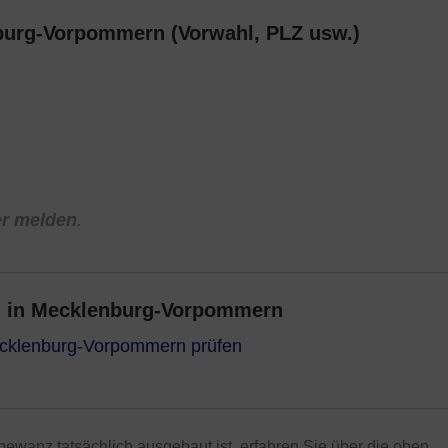
burg-Vorpommern (Vorwahl, PLZ usw.)
er melden
.
u in Mecklenburg-Vorpommern
ecklenburg-Vorpommern prüfen
newanz tatsächlich ausgebaut ist, erfahren Sie über die oben