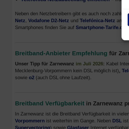
Neben den Netzbetreibern gibt es auch noch zahlreic
Netz
,
Vodafone D2-Netz
und
Telefónica-Netz
anbiet
Smartphones finden Sie auf
Smartphone-Tarife.de
.
Breitband-Anbieter Empfehlung
für Za
Unser Tipp für Zarnewanz
im Juli 2026
:
Kabel Inte
Mecklenburg-Vorpommern kein DSL möglich ist)
,
Te
sowie
o2
(auch DSL ohne Laufzeit).
Breitband Verfügbarkeit
in Zarnewanz p
In Zarnewanz ist die Breitband Verfügbarkeit in viel
Vorpommern
ist weiterhin im Gange. Neben
DSL
ist
Supervectoring
) sowie
Glasfaser
Internet verfügbar