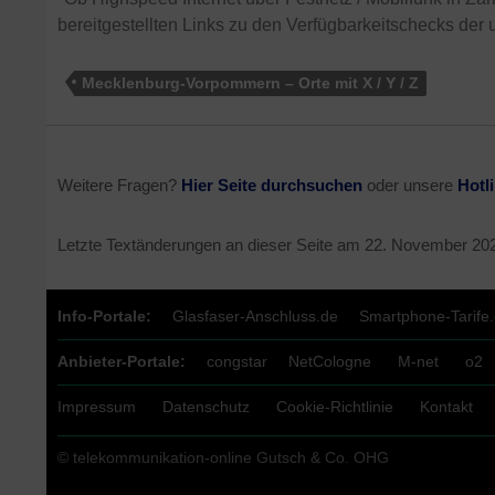
bereitgestellten Links zu den Verfügbarkeitschecks der 
Mecklenburg-Vorpommern – Orte mit X / Y / Z
Weitere Fragen?
Hier Seite durchsuchen
oder unsere
Hotl
Letzte Textänderungen an dieser Seite am
22. November 20
Info-Portale:
Glasfaser-Anschluss.de
Smartphone-Tarife
Anbieter-Portale:
congstar
NetCologne
M-net
o2
Impressum
Datenschutz
Cookie-Richtlinie
Kontakt
© telekommunikation-online Gutsch & Co. OHG