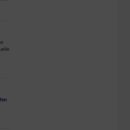
me
uelle
fen