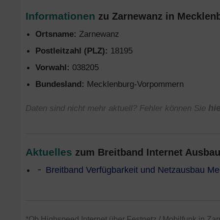
Informationen
zu Zarnewanz in Mecklen
Ortsname:
Zarnewanz
Postleitzahl (PLZ):
18195
Vorwahl:
038205
Bundesland:
Mecklenburg-Vorpommern
Daten sind nicht mehr aktuell? Fehler können Sie
hi
Aktuelles
zum Breitband Internet Ausba
Breitband Verfügbarkeit und Netzausbau M
*Ob Highspeed Internet über Festnetz / Mobilfunk in Zar