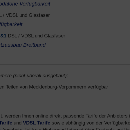
odafone Verfügbarkeit
 / VDSL und Glasfaser
fügbarkeit
1&1
DSL / VDSL und Glasfaser
tzausbau Breitband
mern (nicht überall ausgebaut):
igen Teilen von Mecklenburg-Vorpommern verfügbar
t, werden Ihnen online direkt passende Tarife der Anbieters 
Tarife
und
VDSL Tarife
sowie abhängig von der Verfügbarke
t
Angebote. Ist kein Highspeed Internet über Festnetz bei Ih