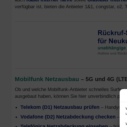
verfügbar ist, bieten die Anbieter 1&1, congstar, o
Mobilfunk Netzausbau
– 5G und 4G (LT
Ob und welche Mobilfunk-Anbieter schnelles Surfen 
ausgebaut haben, können Sie hier unverbindlich prüf
Telekom (D1) Netzausbau prüfen
– Handynetz
Vodafone (D2) Netzabdeckung checken
– Mo
Telefónica Netzabdeckung einsehen
– früher