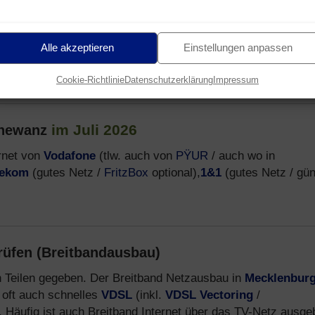
he Provider, welche Mobilfunk-Tarife über das
Telekom D1-
Alle akzeptieren
Einstellungen anpassen
en. Informationen zu diesen Anbietern, allen Tarifen und
Cookie-Richtlinie
Datenschutzerklärung
Impressum
im Juli 2026
rnewanz
rnet von
Vodafone
(tlw. auch von
PŸUR
/ auch wo in
lekom
(gutes Netz /
FritzBox
optional),
1&1
(gutes Netz / gün
rüfen (Breitbandausbau)
en Teilen gegeben. Der Breitband Netzausbau in
Mecklenburg
 oft auch schnelles
VDSL
(inkl.
VDSL Vectoring
/
. Häufig ist auch Breitband Internet über das TV-Netz ausge