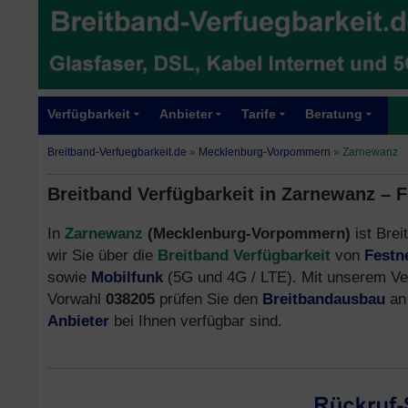
Verfügbarkeit
Anbieter
Tarife
Beratung
Breitband-Verfuegbarkeit.de
»
Mecklenburg-Vorpommern
»
Zarnewanz
Breitband Verfügbarkeit in Zarnewanz – 
In
Zarnewanz
(Mecklenburg-Vorpommern)
ist Brei
wir Sie über die
Breitband Verfügbarkeit
von
Festn
sowie
Mobilfunk
(5G und 4G / LTE). Mit unserem Ve
Vorwahl
038205
prüfen Sie den
Breitbandausbau
an 
Anbieter
bei Ihnen verfügbar sind.