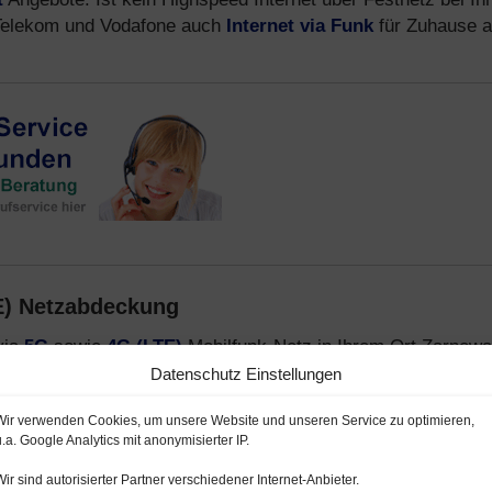
2, Telekom und Vodafone auch
Internet via Funk
für Zuhause a
E) Netzabdeckung
via
5G
sowie
4G (LTE)
Mobilfunk-Netz in Ihrem Ort Zarnew
en:
Datenschutz Einstellungen
 mit 5G und 4G
Wir verwenden Cookies, um unsere Website und unseren Service zu optimieren,
u.a. Google Analytics mit anonymisierter IP.
bilfunk-Netz 5G und LTE
Wir sind autorisierter Partner verschiedener Internet-Anbieter.
 o2- und E-Plus Netz