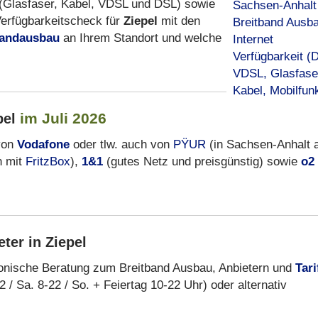
(Glasfaser, Kabel, VDSL und DSL) sowie
erfügbarkeitscheck für
Ziepel
mit den
bandausbau
an Ihrem Standort und welche
im Juli 2026
pel
von
Vodafone
oder tlw. auch von
PŸUR
(in Sachsen-Anhalt 
h mit
FritzBox
),
1&1
(gutes Netz und preisgünstig) sowie
o2
ter in Ziepel
fonische Beratung zum Breitband Ausbau, Anbietern und
Tari
 / Sa. 8-22 / So. + Feiertag 10-22 Uhr) oder alternativ