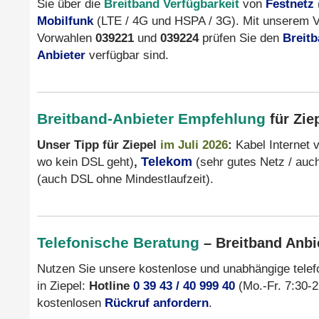
Sie über die
Breitband Verfügbarkeit
von
Festnetz
Mobilfunk
(LTE / 4G und HSPA / 3G). Mit unserem V
Vorwahlen
039221
und
039224
prüfen Sie den
Breit
Anbieter
verfügbar sind.
Breitband-Anbieter Empfehlung
für Zie
Unser Tipp für Ziepel
im Juli 2026
:
Kabel Internet 
wo kein DSL geht)
,
Telekom
(sehr gutes Netz / auc
(auch DSL ohne Mindestlaufzeit).
Telefonische Beratung
– Breitband Anbie
Nutzen Sie unsere kostenlose und unabhängige tele
in Ziepel:
Hotline
0 39 43 / 40 999 40
(Mo.-Fr. 7:30-22
kostenlosen
Rückruf anfordern
.