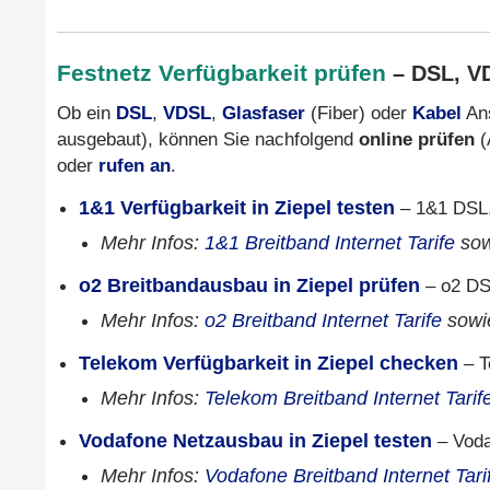
Festnetz Verfügbarkeit prüfen
– DSL, VD
Ob ein
DSL
,
VDSL
,
Glasfaser
(Fiber) oder
Kabel
Ans
ausgebaut), können Sie nachfolgend
online prüfen
(
oder
rufen an
.
1&1 Verfügbarkeit in Ziepel testen
– 1&1 DSL,
Mehr Infos:
1&1 Breitband Internet Tarife
so
o2 Breitbandausbau in Ziepel prüfen
– o2 DS
Mehr Infos:
o2 Breitband Internet Tarife
sow
Telekom Verfügbarkeit in Ziepel checken
– T
Mehr Infos:
Telekom Breitband Internet Tarif
Vodafone Netzausbau in Ziepel testen
– Voda
Mehr Infos:
Vodafone Breitband Internet Tari