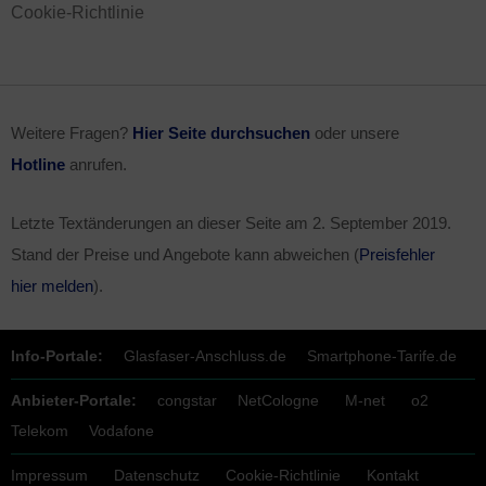
Cookie-Richtlinie
Weitere Fragen?
Hier Seite durchsuchen
oder unsere
Hotline
anrufen.
Letzte Textänderungen an dieser Seite am
2. September 2019
.
Stand der Preise und Angebote kann abweichen (
Preisfehler
hier melden
).
Info-Portale:
Glasfaser-Anschluss.de
Smartphone-Tarife.de
Anbieter-Portale:
congstar
NetCologne
M-net
o2
Telekom
Vodafone
Impressum
Datenschutz
Cookie-Richtlinie
Kontakt