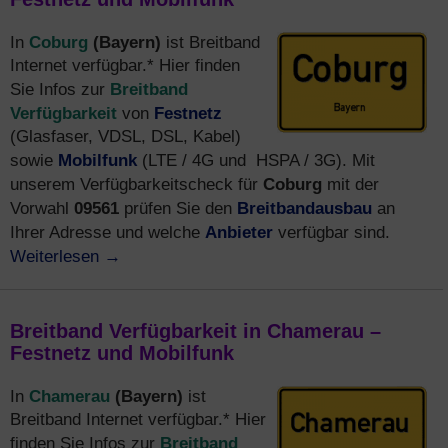
Coburg
(Bayern)
In
ist Breitband
Internet verfügbar.* Hier finden
Breitband
Sie Infos zur
Verfügbarkeit
Festnetz
von
(Glasfaser, VDSL, DSL, Kabel)
Mobilfunk
sowie
(LTE / 4G und HSPA / 3G). Mit
Coburg
unserem Verfügbarkeitscheck für
mit der
Breitbandausbau
Vorwahl
09561
prüfen Sie den
an
Anbieter
Ihrer Adresse und welche
verfügbar sind.
Weiterlesen
→
Breitband Verfügbarkeit in Chamerau –
Festnetz und Mobilfunk
Chamerau
(Bayern)
In
ist
Breitband Internet verfügbar.* Hier
Breitband
finden Sie Infos zur