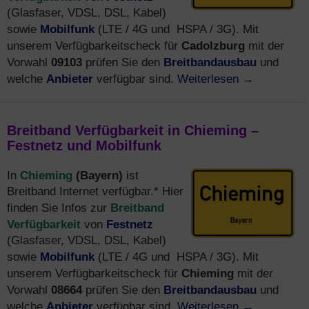
(Glasfaser, VDSL, DSL, Kabel)
Mobilfunk
sowie
(LTE / 4G und HSPA / 3G). Mit
Cadolzburg
unserem Verfügbarkeitscheck für
mit der
Breitbandausbau
Vorwahl
09103
prüfen Sie den
und
Anbieter
Weiterlesen
→
welche
verfügbar sind.
Breitband Verfügbarkeit in Chieming –
Festnetz und Mobilfunk
Chieming
(Bayern)
In
ist
Breitband Internet verfügbar.* Hier
Breitband
finden Sie Infos zur
Verfügbarkeit
Festnetz
von
(Glasfaser, VDSL, DSL, Kabel)
Mobilfunk
sowie
(LTE / 4G und HSPA / 3G). Mit
Chieming
unserem Verfügbarkeitscheck für
mit der
Breitbandausbau
Vorwahl
08664
prüfen Sie den
und
Anbieter
Weiterlesen
→
welche
verfügbar sind.