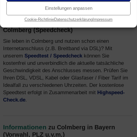
Einstellungen anpassen
Cookie-Richtlinie
Datenschutzerklärung
Impressum
Speedtest
für Breitband Anschluss in
Colmberg (Speedcheck)
Sie leben in Colmberg und nutzen schon einen
Internetanschluss (z.B. Breitband via DSL)? Mit
unserem
Speedtest / Speedcheck
können Sie
kostenfrei und unverbindlich die aktuelle tatsächliche
Geschwindigkeit des Anschlusses messen. Prüfen Sie
Ihren DSL, VDSL, Kabel oder Glasfaser / Fiber Tarif im
Idealfall zu verschiedenen Uhrzeiten. Der kostenlose
Speedtest erfolgt in Zusammenarbeit mit
Highspeed-
Check.de
.
Informationen
zu Colmberg in Bayern
(Vorwahl, PLZ u.v.m.)