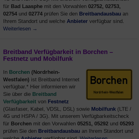
Bad Laasphe
02752, 02753,
für
mit den Vorwahlen
02754
02774
Breitbandausbau
und
prüfen Sie den
an
Anbieter
Ihrem Standort und welche
verfügbar sind.
Weiterlesen
→
Breitband Verfügbarkeit in Borchen –
Festnetz und Mobilfunk
Borchen
(Nordrhein-
In
Westfalen)
ist Breitband Internet
verfügbar.* Hier informieren wir
Breitband
Sie über die
Verfügbarkeit
Festnetz
von
Mobilfunk
(Glasfaser, Kabel, VDSL, DSL) sowie
(LTE /
4G und HSPA / 3G). Mit unserem Verfügbarkeitscheck
Borchen
05251, 05292
05293
für
mit den Vorwahlen
und
Breitbandausbau
prüfen Sie den
an Ihrem Standort und
Anbieter
Weiterlesen
→
welche
verfügbar sind.