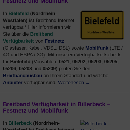
Festnetz und Mobilfunk
Bielefeld
(Nordrhein-
In
Westfalen)
ist Breitband Internet
verfügbar.* Hier informieren wir
Breitband
Sie über die
Verfügbarkeit
Festnetz
von
Mobilfunk
(Glasfaser, Kabel, VDSL, DSL) sowie
(LTE /
4G und HSPA / 3G). Mit unserem Verfügbarkeitscheck
Bielefeld
0521, 05202, 05203, 05205,
für
(Vorwahlen:
05206, 05208
05209
und
) prüfen Sie den
Breitbandausbau
an Ihrem Standort und welche
Anbieter
Weiterlesen
→
verfügbar sind.
Breitband Verfügbarkeit in Billerbeck –
Festnetz und Mobilfunk
Billerbeck
(Nordrhein-
In