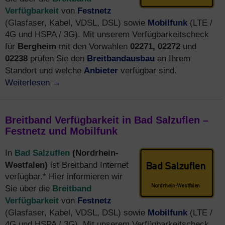
Verfügbarkeit
Festnetz
von
Mobilfunk
(Glasfaser, Kabel, VDSL, DSL) sowie
(LTE /
4G und HSPA / 3G). Mit unserem Verfügbarkeitscheck
Bergheim
02271, 02272
für
mit den Vorwahlen
und
02238
Breitbandausbau
prüfen Sie den
an Ihrem
Anbieter
Standort und welche
verfügbar sind.
Weiterlesen
→
Breitband Verfügbarkeit in Bad Salzuflen –
Festnetz und Mobilfunk
Bad Salzuflen
(Nordrhein-
In
Westfalen)
ist Breitband Internet
verfügbar.* Hier informieren wir
Breitband
Sie über die
Verfügbarkeit
Festnetz
von
Mobilfunk
(Glasfaser, Kabel, VDSL, DSL) sowie
(LTE /
4G und HSPA / 3G). Mit unserem Verfügbarkeitscheck