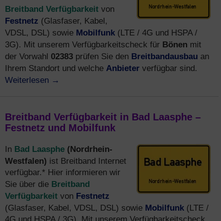
Breitband Verfügbarkeit
von
Festnetz
(Glasfaser, Kabel,
Mobilfunk
VDSL, DSL) sowie
(LTE / 4G und HSPA /
Bönen
3G). Mit unserem Verfügbarkeitscheck für
mit
02383
Breitbandausbau
der Vorwahl
prüfen Sie den
an
Anbieter
Ihrem Standort und welche
verfügbar sind.
Weiterlesen
→
Breitband Verfügbarkeit in Bad Laasphe –
Festnetz und Mobilfunk
Bad Laasphe
(Nordrhein-
In
Westfalen)
ist Breitband Internet
verfügbar.* Hier informieren wir
Breitband
Sie über die
Verfügbarkeit
Festnetz
von
Mobilfunk
(Glasfaser, Kabel, VDSL, DSL) sowie
(LTE /
4G und HSPA / 3G). Mit unserem Verfügbarkeitscheck