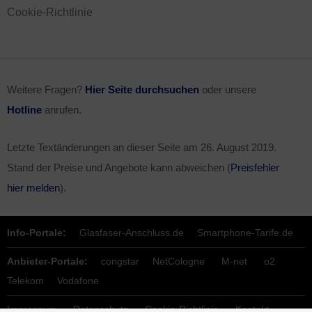
Cookie-Richtlinie
Weitere Fragen?
Hier Seite durchsuchen
oder unsere
Hotline
anrufen.
Letzte Textänderungen an dieser Seite am
26. August 2019
.
Stand der Preise und Angebote kann abweichen (
Preisfehler
hier melden
).
Info-Portale:
Glasfaser-Anschluss.de
Smartphone-Tarife.de
Anbieter-Portale:
congstar
NetCologne
M-net
o2
Telekom
Vodafone
Impressum
Datenschutz
Cookie-Richtlinie
Kontakt