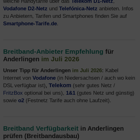
welche Handytarife über das
Telekom D1-Netz
,
Vodafone D2-Netz
und
Telefónica-Netz
anbieten. Infos
zu Anbietern, Tarifen und Smartphones finden Sie auf
Smartphone-Tarife.de
.
Breitband-Anbieter Empfehlung
für
im Juli 2026
Anderlingen
Unser Tipp für Anderlingen
im Juli 2026
:
Kabel
Internet von
Vodafone
(in Niedersachsen / auch wo kein
DSL verfügbar ist)
,
Telekom
(sehr gutes Netz /
FritzBox
optional bei uns),
1&1
(gutes Netz und günstig)
sowie
o2
(Festnetz Tarife auch ohne Laufzeit).
Breitband Verfügbarkeit
in Anderlingen
prüfen (Breitbandausbau)