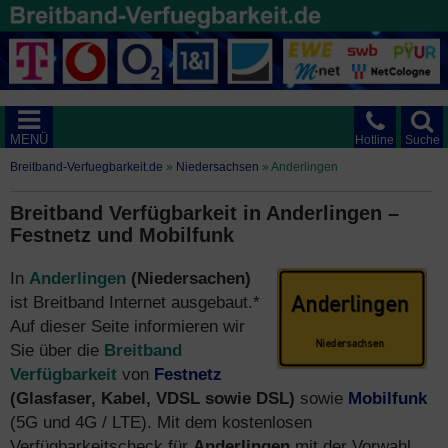
MENÜ
Hotline
Suche
Breitband-Verfuegbarkeit.de
»
Niedersachsen
»
Anderlingen
Breitband Verfügbarkeit in Anderlingen –
Festnetz und Mobilfunk
In
Anderlingen
(Niedersachen)
ist Breitband Internet ausgebaut.*
Auf dieser Seite informieren wir
Sie über die
Breitband
Verfügbarkeit
von
Festnetz
(Glasfaser, Kabel, VDSL sowie DSL)
sowie
Mobilfunk
(5G und 4G / LTE). Mit dem kostenlosen
Verfügbarkeitscheck für
Anderlingen
mit der Vorwahl