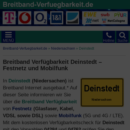
MENÜ
Hotline
Suche
Breitband-Verfuegbarkeit.de
»
Niedersachsen
»
Deinstedt
Breitband Verfügbarkeit Deinstedt –
Festnetz und Mobilfunk
In
Deinstedt
(Niedersachen)
ist
Breitband Internet ausgebaut.* Auf
dieser Seite informieren wir Sie
über die
Breitband Verfügbarkeit
von
Festnetz
(Glasfaser, Kabel,
VDSL sowie DSL)
sowie
Mobilfunk
(5G und 4G / LTE).
Mit dem kostenlosen Verfügbarkeitscheck für
Deinstedt
mit den Vorwahlen
04284
und
04762
prüfen Sie den