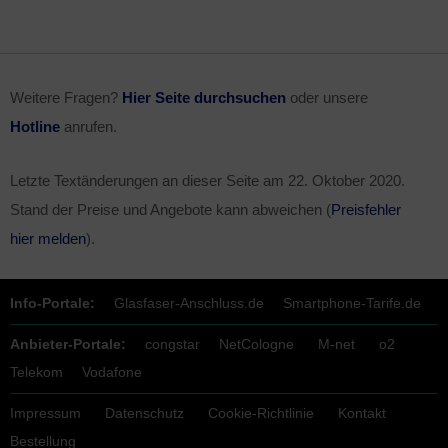
Weitere Fragen?
Hier Seite durchsuchen
oder unsere
Hotline
anrufen.
Letzte Textänderungen an dieser Seite am
22. Oktober 2020
.
Stand der Preise und Angebote kann abweichen (
Preisfehler
hier melden
).
Info-Portale:
Glasfaser-Anschluss.de
Smartphone-Tarife.de
Anbieter-Portale:
congstar
NetCologne
M-net
o2
Telekom
Vodafone
Impressum
Datenschutz
Cookie-Richtlinie
Kontakt
Bestellung