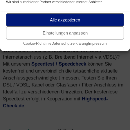
Wir sind autorisierter Partner verschiedener Internet-Anbieter.
erreicht – via
LTE (4G)
und
HSPA (3G)
.
Alle akzeptieren
Speedtest
für Breitband Anschluss in
Einstellungen anpassen
Biblis (Speedcheck)
Cookie-Richtlinie
Datenschutzerklärung
Impressum
Sie wohnen in Biblis und nutzen bereits einen
Internetanschluss (z.B. Breitband Internet via VDSL)?
Mit unserem
Speedtest / Speedcheck
können Sie
kostenfrei und unverbindlich die tatsächliche aktuelle
Anschlussgeschwindigkeit messen. Testen Sie Ihren
DSL / VDSL, Kabel oder Glasfaser / Fiber Anschluss im
Idealfall zu verschiedenen Uhrzeiten. Der kostenlose
Speedtest erfolgt in Kooperation mit
Highspeed-
Check.de
.