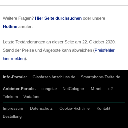
Weitere Fragen?
Hier Seite durchsuchen
oder unsere
Hotline
anrufen.
Letzte Textänderungen an dieser Seite am
22. Oktober 2020
.
Stand der Preise und Angebote kann abweichen (
Preisfehler
hier melden
).
Info-Portale:
Glasfaser-Anschluss.de
Smartphone-Tarife.de
Anbieter-Portale:
congstar
NetCologne
M-net
o2
Telekom
Vodafone
Impressum
Datenschutz
Cookie-Richtlinie
Kontakt
Bestellung