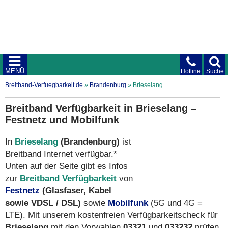
MENÜ
Hotline
Suche
Breitband-Verfuegbarkeit.de
»
Brandenburg
»
Brieselang
Breitband Verfügbarkeit in Brieselang –
Festnetz und Mobilfunk
In
Brieselang
(Brandenburg)
ist
Breitband Internet verfügbar.*
Unten auf der Seite gibt es Infos
zur
Breitband Verfügbarkeit
von
Festnetz
(Glasfaser, Kabel
sowie VDSL / DSL)
sowie
Mobilfunk
(5G und 4G =
LTE). Mit unserem kostenfreien Verfügbarkeitscheck für
Brieselang
mit den Vorwahlen
03321
und
033232
prüfen