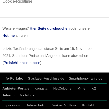
Cookie-Richtlinie
Weitere Fragen?
Hier Seite durchsuchen
oder unsere
Hotline
anrufen.
Letzte Textänderungen an dieser Seite am
15. November
2021
. Stand der Preise und Angebote kann abweichen
(
Preisfehler hier melden
).
Info-Portale:
Glasfaser-Anschluss.de
Smartphone-Tarife.de
Anbieter-Portale:
congstar
NetCologne
M-net
o2
Telekom
Vodafone
Impressum
Datenschutz
Cookie-Richtlinie
Kontakt