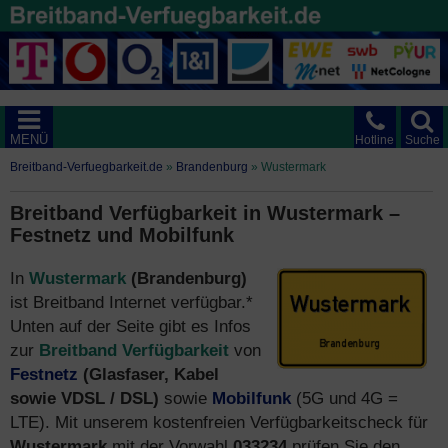
MENÜ
Hotline
Suche
Breitband-Verfuegbarkeit.de
»
Brandenburg
»
Wustermark
Breitband Verfügbarkeit in Wustermark –
Festnetz und Mobilfunk
In
Wustermark
(Brandenburg)
ist Breitband Internet verfügbar.*
Unten auf der Seite gibt es Infos
zur
Breitband Verfügbarkeit
von
Festnetz
(Glasfaser, Kabel
sowie VDSL / DSL)
sowie
Mobilfunk
(5G und 4G =
LTE). Mit unserem kostenfreien Verfügbarkeitscheck für
Wustermark
mit der Vorwahl
033234
prüfen Sie den