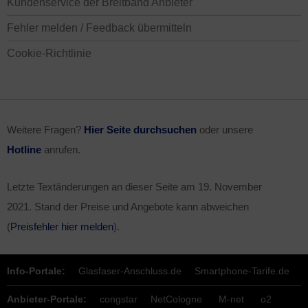
Kundenservice der Breitband Anbieter
Fehler melden / Feedback übermitteln
Cookie-Richtlinie
Weitere Fragen?
Hier Seite durchsuchen
oder unsere
Hotline
anrufen.
Letzte Textänderungen an dieser Seite am
19. November
2021
. Stand der Preise und Angebote kann abweichen
(
Preisfehler hier melden
).
Info-Portale:
Glasfaser-Anschluss.de
Smartphone-Tarife.de
Anbieter-Portale:
congstar
NetCologne
M-net
o2