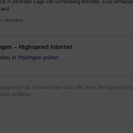
sich in zentraler Lage von Eichenberg befindet. Eine umfass
tand.
er melden
.
gen – Highspeed Internet
sbau in Thüringen prüfen
usgebaut ist, erfahren Sie über die oben bereitgestellte
enen Anbieter.