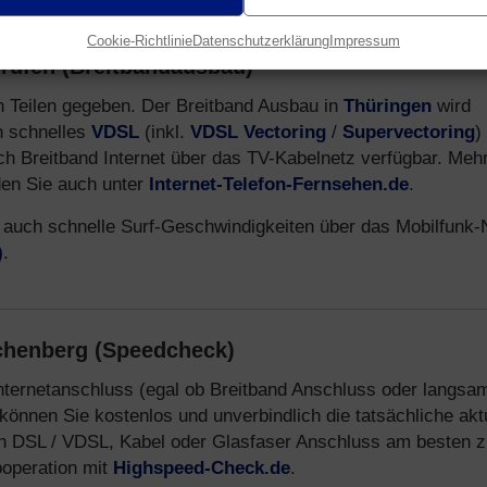
Cookie-Richtlinie
Datenschutzerklärung
Impressum
rüfen (Breitbandausbau)
len Teilen gegeben. Der Breitband Ausbau in
Thüringen
wird
ch schnelles
VDSL
(inkl.
VDSL Vectoring
/
Supervectoring
)
uch Breitband Internet über das TV-Kabelnetz verfügbar. Meh
den Sie auch unter
Internet-Telefon-Fernsehen.de
.
 auch schnelle Surf-Geschwindigkeiten über das Mobilfunk-
)
.
ichenberg (Speedcheck)
Internetanschluss (egal ob Breitband Anschluss oder langsa
können Sie kostenlos und unverbindlich die tatsächliche akt
n DSL / VDSL, Kabel oder Glasfaser Anschluss am besten z
ooperation mit
Highspeed-Check.de
.