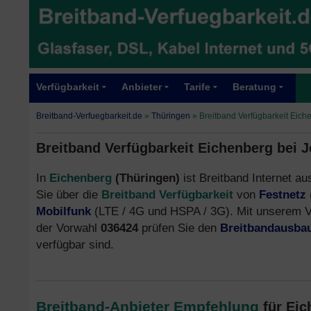
Verfügbarkeit
Anbieter
Tarife
Beratung
Breitband-Verfuegbarkeit.de
»
Thüringen
»
Breitband Verfügbarkeit Eich
Breitband Verfügbarkeit Eichenberg bei 
In
Eichenberg
(Thüringen)
ist Breitband Internet au
Sie über die
Breitband Verfügbarkeit
von
Festnetz
Mobilfunk
(LTE / 4G und HSPA / 3G). Mit unserem V
der Vorwahl
036424
prüfen Sie den
Breitbandausba
verfügbar sind.
Breitband-Anbieter Empfehlung
für Ei