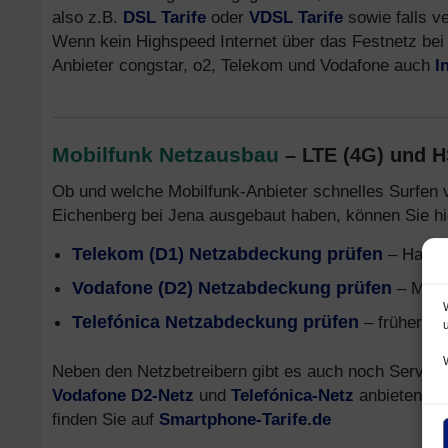
also z.B.
DSL Tarife
oder
VDSL Tarife
sowie falls v
Wenn kein Highspeed Internet über das Festnetz bei 
Anbieter congstar, o2, Telekom und Vodafone auch
I
Mobilfunk Netzausbau
– LTE (4G) und 
Ob und welche Mobilfunk-Anbieter schnelles Surfen 
Eichenberg bei Jena ausgebaut haben, können Sie hi
Telekom (D1) Netzabdeckung prüfen
– Handy
Vodafone (D2) Netzabdeckung prüfen
– Mobi
Telefónica Netzabdeckung prüfen
– früher o2
Neben den Netzbetreibern gibt es auch noch Service
Vodafone D2-Netz
und
Telefónica-Netz
anbieten. In
finden Sie auf
Smartphone-Tarife.de