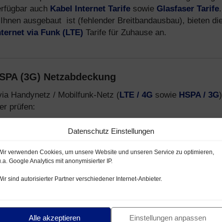
erfügbar auch
Kabel Internet Tarife
sowie
Glasfaser Tarife
.
Ihnen ausgebaut ist (fehlender Breitbandausbau), bieten di
nternet via Funk (LTE)
Tarife für Zuhause an.
HSPA (3G) Netzabdeckung
via Handynetz / Mobilfunk-Netz (
LTE / 4G
sowie
HSPA / 3G
)
er prüfen:
netz mit LTE / HSPA
Datenschutz Einstellungen
lfunk-Netz LTE / HSPA
Wir verwenden Cookies, um unsere Website und unseren Service zu optimieren,
- und E-Plus Netz
u.a. Google Analytics mit anonymisierter IP.
Wir sind autorisierter Partner verschiedener Internet-Anbieter.
-Provider, welche Handytarife über das
Telekom D1-Netz
,
formationen zu Mobilfunk Anbietern, Tarifen und Smartphon
Alle akzeptieren
Einstellungen anpassen