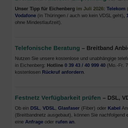
Unser Tipp für Eichenberg
im Juli 2026
:
Telekom
(
Vodafone
(in Thüringen / auch wo kein VDSL geht)
,
ohne Mindestlaufzeit).
Telefonische Beratung
– Breitband Anbi
Nutzen Sie unsere kostenlose und unabhängige tele
in Eichenberg:
Hotline
0 39 43 / 40 999 40
(Mo.-Fr. 7
kostenlosen
Rückruf anfordern
.
Festnetz Verfügbarkeit prüfen
– DSL, VD
Ob ein
DSL
,
VDSL
,
Glasfaser
(Fiber) oder
Kabel
Ans
(Breitbandnetz ausgebaut), können Sie nachfolgend
eine
Anfrage
oder
rufen an
.