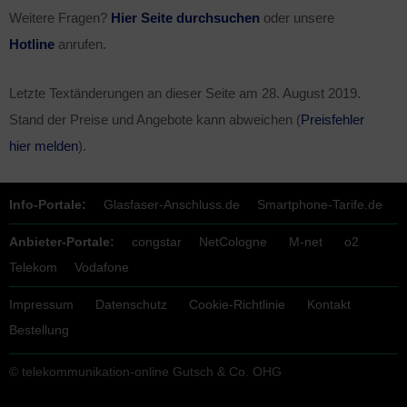
Weitere Fragen?
Hier Seite durchsuchen
oder unsere
Hotline
anrufen.
Letzte Textänderungen an dieser Seite am
28. August 2019
.
Stand der Preise und Angebote kann abweichen (
Preisfehler
hier melden
).
Info-Portale:
Glasfaser-Anschluss.de
Smartphone-Tarife.de
Anbieter-Portale:
congstar
NetCologne
M-net
o2
Telekom
Vodafone
Impressum
Datenschutz
Cookie-Richtlinie
Kontakt
Bestellung
© telekommunikation-online Gutsch & Co. OHG