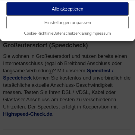
Mobilfunk-Netz in Großeutersdorf erreicht – via
LTE
Alle akzeptieren
(4G)
und
HSPA (3G)
.
Einstellungen anpassen
Cookie-Richtlinie
Datenschutzerklärung
Impressum
Speedtest
für Breitband Anschluss in
Großeutersdorf (Speedcheck)
Sie wohnen in Großeutersdorf und nutzen bereits einen
Internetanschluss (egal ob Breitband Anschluss oder
langsame Verbindung)? Mit unserem
Speedtest /
Speedcheck
können Sie kostenlos und unverbindlich die
tatsächliche aktuelle Anschluss-Geschwindigkeit
messen. Testen Sie Ihren DSL / VDSL, Kabel oder
Glasfaser Anschluss am besten zu verschiedenen
Uhrzeiten. Der Speedtest erfolgt in Kooperation mit
Highspeed-Check.de
.