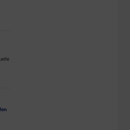
uelle
fen