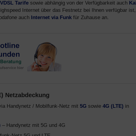
VDSL Tarife
sowie abhängig von der Verfügbarkeit auch
Ka
ighspeed Internet über das Festnetz bei Ihnen verfügbar ist,
 Vodafone auch
Internet via Funk
für Zuhause an.
E) Netzabdeckung
via Handynetz / Mobilfunk-Netz mit
5G
sowie
4G (LTE)
in
)
– Handynetz mit 5G und 4G
funk-Netz 5G und LTE