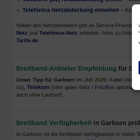
Telefónica Netzabdeckung einsehen
– früher
Neben den Netzbetreibern gibt es Service-Provider,
Netz
und
Telefónica-Netz
anbieten. Infos zu Anbiete
Tarife.de
.
Breitband-Anbieter Empfehlung
für Ga
Unser Tipp für Garbsen
im Juli 2026
:
Kabel Intern
ist)
,
Telekom
(sehr gutes Netz /
FritzBox
optional b
auch ohne Laufzeit).
Breitband Verfügbarkeit
in Garbsen prüf
In Garbsen ist die Breitband Verfügbarkeit in vielen