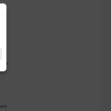
2-
ügbar
ife
ird