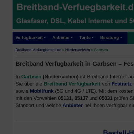
Verfügbarkeit
Anbieter
Tarife
Beratung
Breitband-Verfuegbarkeit.de
»
Niedersachsen
»
Garbsen
Breitband Verfügbarkeit in Garbsen – Fe
In
Garbsen
(Niedersachen)
ist Breitband Internet au
Sie über die
Breitband Verfügbarkeit
von
Festnetz
sowie
Mobilfunk
(5G und 4G / LTE). Mit dem kosten
mit den Vorwahlen
05131, 05137
und
05031
prüfen S
Standort und welche
Anbieter
bei Ihnen verfügbar si