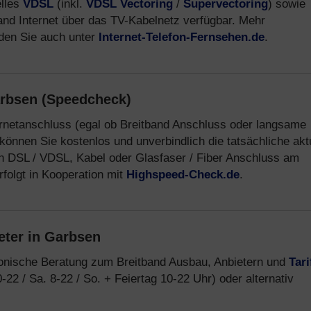
elles
VDSL
(inkl.
VDSL Vectoring
/
Supervectoring
) sowie
band Internet über das TV-Kabelnetz verfügbar. Mehr
nden Sie auch unter
Internet-Telefon-Fernsehen.de
.
arbsen (Speedcheck)
ernetanschluss (egal ob Breitband Anschluss oder langsame
können Sie kostenlos und unverbindlich die tatsächliche akt
n DSL / VDSL, Kabel oder Glasfaser / Fiber Anschluss am
folgt in Kooperation mit
Highspeed-Check.de
.
eter in Garbsen
fonische Beratung zum Breitband Ausbau, Anbietern und
Tari
-22 / Sa. 8-22 / So. + Feiertag 10-22 Uhr) oder alternativ