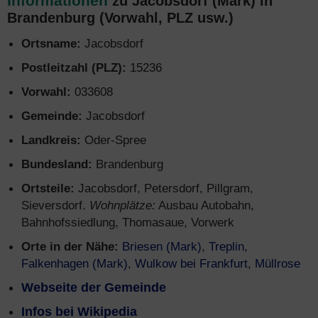
Informationen
zu Jacobsdorf (Mark) in
Brandenburg (Vorwahl, PLZ usw.)
Ortsname:
Jacobsdorf
Postleitzahl (PLZ):
15236
Vorwahl:
033608
Gemeinde:
Jacobsdorf
Landkreis:
Oder-Spree
Bundesland:
Brandenburg
Ortsteile:
Jacobsdorf, Petersdorf, Pillgram,
Sieversdorf.
Wohnplätze:
Ausbau Autobahn,
Bahnhofssiedlung, Thomasaue, Vorwerk
Orte in der Nähe:
Briesen (Mark)
,
Treplin
,
Falkenhagen (Mark)
,
Wulkow bei Frankfurt
,
Müllrose
Webseite der Gemeinde
Infos bei Wikipedia