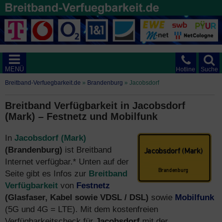
MENÜ
Hotline
Suche
Breitband-Verfuegbarkeit.de
»
Brandenburg
»
Jacobsdorf
Breitband Verfügbarkeit in Jacobsdorf
(Mark) – Festnetz und Mobilfunk
In
Jacobsdorf (Mark)
(Brandenburg)
ist Breitband
Internet verfügbar.* Unten auf der
Seite gibt es Infos zur
Breitband
Verfügbarkeit
von
Festnetz
(Glasfaser, Kabel sowie VDSL / DSL)
sowie
Mobilfunk
(5G und 4G = LTE). Mit dem kostenfreien
Verfügbarkeitscheck für
Jacobsdorf
mit der