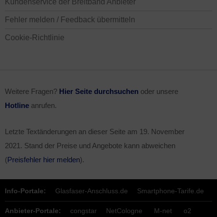
Kundenservice der Breitband Anbieter
Fehler melden / Feedback übermitteln
Cookie-Richtlinie
Weitere Fragen?
Hier Seite durchsuchen
oder unsere
Hotline
anrufen.
Letzte Textänderungen an dieser Seite am
19. November
2021
. Stand der Preise und Angebote kann abweichen
(
Preisfehler hier melden
).
Info-Portale:
Glasfaser-Anschluss.de
Smartphone-Tarife.de
Anbieter-Portale:
congstar
NetCologne
M-net
o2