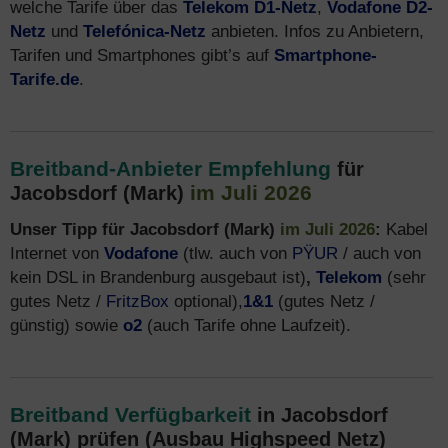
welche Tarife über das
Telekom D1-Netz
,
Vodafone D2-
Netz
und
Telefónica-Netz
anbieten. Infos zu Anbietern,
Tarifen und Smartphones gibt’s auf
Smartphone-
Tarife.de
.
Breitband-Anbieter Empfehlung
für
im Juli 2026
Jacobsdorf (Mark)
Unser Tipp für Jacobsdorf (Mark)
im Juli 2026
:
Kabel
Internet von
Vodafone
(tlw. auch von
PŸUR
/ auch von
kein DSL in Brandenburg ausgebaut ist)
,
Telekom
(sehr
gutes Netz /
FritzBox
optional),
1&1
(gutes Netz /
günstig) sowie
o2
(auch Tarife ohne Laufzeit).
Breitband Verfügbarkeit
in Jacobsdorf
(Mark) prüfen (Ausbau Highspeed Netz)