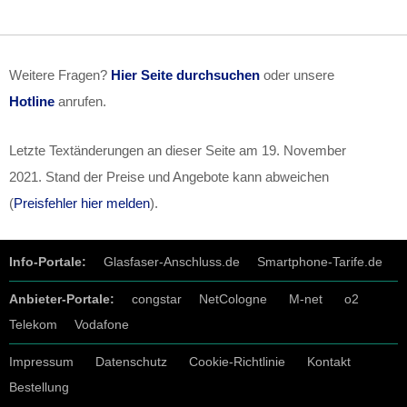
Weitere Fragen?
Hier Seite durchsuchen
oder unsere
Hotline
anrufen.
Letzte Textänderungen an dieser Seite am
19. November
2021
. Stand der Preise und Angebote kann abweichen
(
Preisfehler hier melden
).
Info-Portale:
Glasfaser-Anschluss.de
Smartphone-Tarife.de
Anbieter-Portale:
congstar
NetCologne
M-net
o2
Telekom
Vodafone
Impressum
Datenschutz
Cookie-Richtlinie
Kontakt
Bestellung