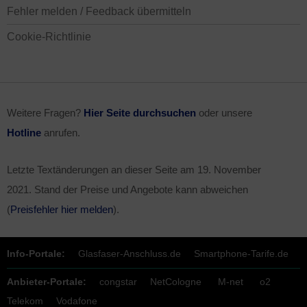
Fehler melden / Feedback übermitteln
Cookie-Richtlinie
Weitere Fragen?
Hier Seite durchsuchen
oder unsere
Hotline
anrufen.
Letzte Textänderungen an dieser Seite am
19. November
2021
. Stand der Preise und Angebote kann abweichen
(
Preisfehler hier melden
).
Info-Portale:
Glasfaser-Anschluss.de
Smartphone-Tarife.de
Anbieter-Portale:
congstar
NetCologne
M-net
o2
Telekom
Vodafone