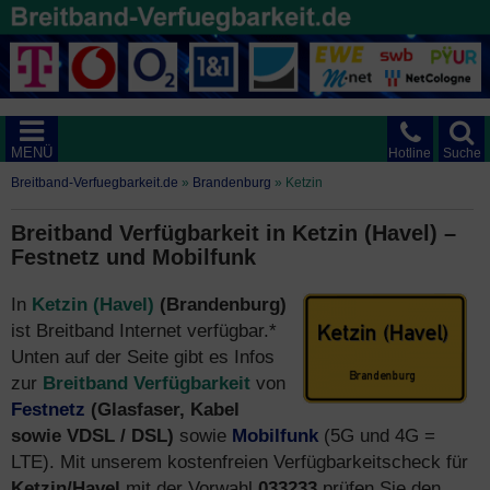
MENÜ
Hotline
Suche
Breitband-Verfuegbarkeit.de
»
Brandenburg
»
Ketzin
Breitband Verfügbarkeit in Ketzin (Havel) –
Festnetz und Mobilfunk
In
Ketzin (Havel)
(Brandenburg)
ist Breitband Internet verfügbar.*
Unten auf der Seite gibt es Infos
zur
Breitband Verfügbarkeit
von
Festnetz
(Glasfaser, Kabel
sowie VDSL / DSL)
sowie
Mobilfunk
(5G und 4G =
LTE). Mit unserem kostenfreien Verfügbarkeitscheck für
Ketzin/Havel
mit der Vorwahl
033233
prüfen Sie den