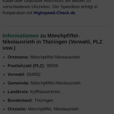
Kabel oder Glasfaser Anschluss am besten zu
verschiedenen Uhrzeiten. Der Speedtest erfolgt in
Kooperation mit
Highspeed-Check.de
.
Informationen
zu Mönchpfiffel-
Nikolausrieth in Thüringen (Vorwahl, PLZ
usw.)
Ortsname:
Mönchpfiffel-Nikolausrieth
Postleitzahl (PLZ):
06556
Vorwahl:
034652
Gemeinde:
Mönchpfiffel-Nikolausrieth
Landkreis:
Kyffhäuserkreis
Bundesland:
Thüringen
Ortsteile:
Mönchpfiffel, Nikolausrieth