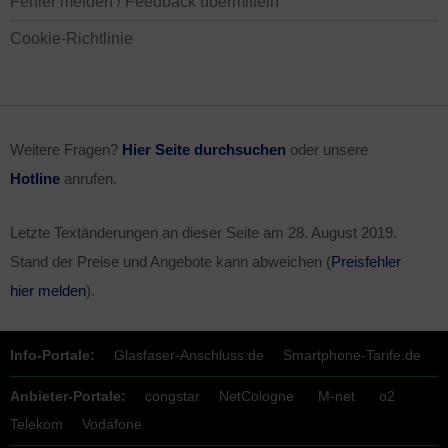
Fehler melden / Feedback übermitteln
Cookie-Richtlinie
Weitere Fragen?
Hier Seite durchsuchen
oder unsere
Hotline
anrufen.
Letzte Textänderungen an dieser Seite am
28. August 2019
.
Stand der Preise und Angebote kann abweichen (
Preisfehler
hier melden
).
Info-Portale:
Glasfaser-Anschluss.de
Smartphone-Tarife.de
Anbieter-Portale:
congstar
NetCologne
M-net
o2
Telekom
Vodafone