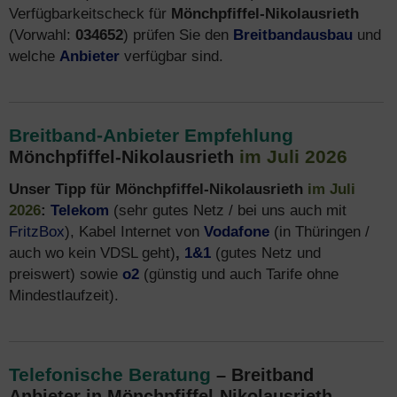
Verfügbarkeitscheck für
Mönchpfiffel-Nikolausrieth
(Vorwahl:
034652
) prüfen Sie den
Breitbandausbau
und
welche
Anbieter
verfügbar sind.
Breitband-Anbieter Empfehlung
im Juli 2026
Mönchpfiffel-Nikolausrieth
Unser Tipp für Mönchpfiffel-Nikolausrieth
im Juli
2026
:
Telekom
(sehr gutes Netz / bei uns auch mit
FritzBox
), Kabel Internet von
Vodafone
(in Thüringen /
auch wo kein VDSL geht)
,
1&1
(gutes Netz und
preiswert) sowie
o2
(günstig und auch Tarife ohne
Mindestlaufzeit).
Telefonische Beratung
– Breitband
Anbieter in Mönchpfiffel-Nikolausrieth