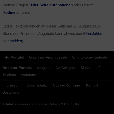
Weitere Fragen?
Hier Seite durchsuchen
oder unsere
Hotline
anrufen.
Letzte Textänderungen an dieser Seite am
28. August 2019
.
Stand der Preise und Angebote kann abweichen (
Preisfehler
hier melden
).
Info-Portale:
Glasfaser-Anschluss.de
Smartphone-Tarife.de
Anbieter-Portale:
congstar
NetCologne
M-net
o2
Telekom
Vodafone
Impressum
Datenschutz
Cookie-Richtlinie
Kontakt
Bestellung
© telekommunikation-online Gutsch & Co. OHG