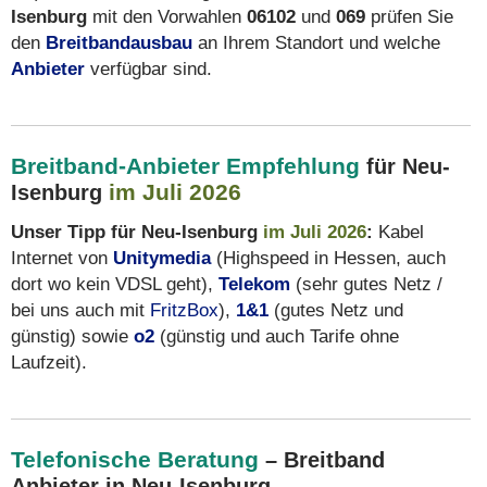
Isenburg
mit den Vorwahlen
06102
und
069
prüfen Sie
den
Breitbandausbau
an Ihrem Standort und welche
Anbieter
verfügbar sind.
Breitband-Anbieter Empfehlung
für Neu-
im Juli 2026
Isenburg
Unser Tipp für Neu-Isenburg
im Juli 2026
:
Kabel
Internet von
Unitymedia
(Highspeed in Hessen, auch
dort wo kein VDSL geht),
Telekom
(sehr gutes Netz /
bei uns auch mit
FritzBox
),
1&1
(gutes Netz und
günstig) sowie
o2
(günstig und auch Tarife ohne
Laufzeit).
Telefonische Beratung
– Breitband
Anbieter in Neu-Isenburg