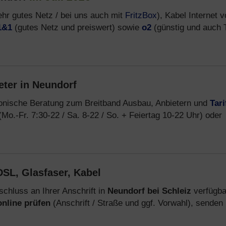
hr gutes Netz / bei uns auch mit
FritzBox
), Kabel Internet 
1&1
(gutes Netz und preiswert) sowie
o2
(günstig und auch T
eter in Neundorf
fonische Beratung zum Breitband Ausbau, Anbietern und
Tari
Mo.-Fr. 7:30-22 / Sa. 8-22 / So. + Feiertag 10-22 Uhr) oder
SL, Glasfaser, Kabel
chluss an Ihrer Anschrift in
Neundorf bei Schleiz
verfügbar
online prüfen
(Anschrift / Straße und ggf. Vorwahl), senden