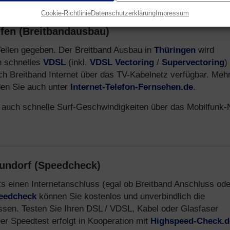
Cookie-Richtlinie
Datenschutzerklärung
Impressum
fen (Breitbandausbau)
n Teilen gegeben. Der Breitband Ausbau in
Thüringen
wird
ch schnelles
VDSL
(inkl.
VDSL Vectoring
/
Supervectoring
)
uch Breitband Internet über das TV-Kabelnetz verfügbar. Meh
den Sie auch unter
Internet-Telefon-Fernsehen.de
.
 auch schnelle Surf-Geschwindigkeiten über das Mobilfunk-
eundorf (Speedcheck)
ts einen Internetanschluss (egal ob Breitband Anschluss ode
peedcheck
können Sie kostenlos und unverbindlich die
ssen. Testen Sie Ihren DSL / VDSL, Kabel oder Glasfaser
r Speedtest erfolgt in Kooperation mit
Highspeed-Check.d