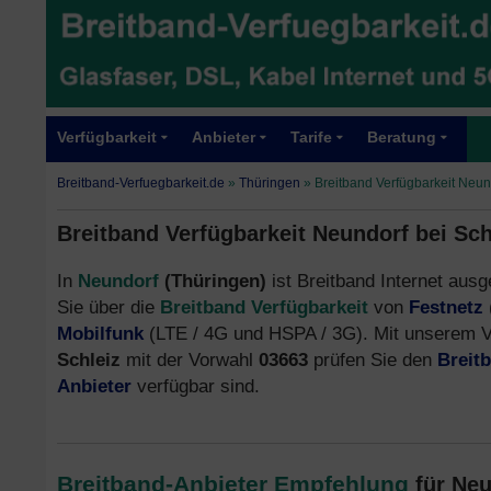
Verfügbarkeit
Anbieter
Tarife
Beratung
Breitband-Verfuegbarkeit.de
»
Thüringen
»
Breitband Verfügbarkeit Neun
Breitband Verfügbarkeit Neundorf bei Sch
In
Neundorf
(Thüringen)
ist Breitband Internet ausg
Sie über die
Breitband Verfügbarkeit
von
Festnetz
Mobilfunk
(LTE / 4G und HSPA / 3G). Mit unserem V
Schleiz
mit der Vorwahl
03663
prüfen Sie den
Breit
Anbieter
verfügbar sind.
Breitband-Anbieter Empfehlung
für Ne