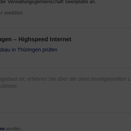
 der Verwaltungsgemeinschaft Seenplatte an.
er melden
.
gen – Highspeed Internet
sbau in Thüringen prüfen
gebaut ist, erfahren Sie über die oben bereitgestellten 
nbieter.
ine
anrufen.