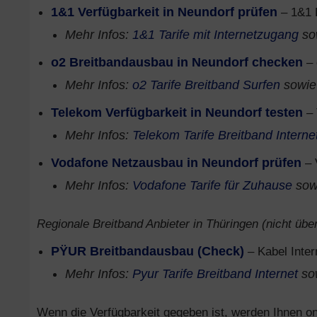
1&1 Verfügbarkeit in Neundorf prüfen
– 1&1 
Mehr Infos:
1&1 Tarife mit Internetzugang
so
o2 Breitbandausbau in Neundorf checken
– 
Mehr Infos:
o2 Tarife Breitband Surfen
sowi
Telekom Verfügbarkeit in Neundorf testen
– 
Mehr Infos:
Telekom Tarife Breitband Interne
Vodafone Netzausbau in Neundorf prüfen
– 
Mehr Infos:
Vodafone Tarife für Zuhause
sow
Regionale Breitband Anbieter in Thüringen (nicht über
PŸUR Breitbandausbau (Check)
– Kabel Inter
Mehr Infos:
Pyur Tarife Breitband Internet
so
Wenn die Verfügbarkeit gegeben ist, werden Ihnen onl