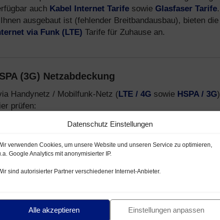
erfügbar auch
Kabel Internet Tarife
sowie
Glasfaser Tarife
.
Ihnen ausgebaut ist (fehlender Breitbandausbau), bieten die
nternet via Funk (LTE)
Tarife für Zuhause an.
HSPA (3G) Netzabdeckung
via Handynetz / Mobilfunk-Netz (
LTE / 4G
sowie
HSPA / 3G
)
er prüfen:
Datenschutz Einstellungen
netz mit LTE / HSPA
lfunk-Netz LTE / HSPA
Wir verwenden Cookies, um unsere Website und unseren Service zu optimieren,
u.a. Google Analytics mit anonymisierter IP.
- und E-Plus Netz
Wir sind autorisierter Partner verschiedener Internet-Anbieter.
-Provider, welche Handytarife über das
Telekom D1-Netz
,
formationen zu Mobilfunk Anbietern, Tarifen und Smartphon
Alle akzeptieren
Einstellungen anpassen