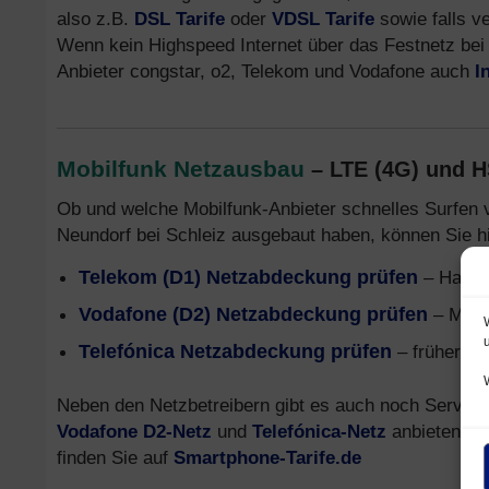
also z.B.
DSL Tarife
oder
VDSL Tarife
sowie falls v
Wenn kein Highspeed Internet über das Festnetz bei 
Anbieter congstar, o2, Telekom und Vodafone auch
I
Mobilfunk Netzausbau
– LTE (4G) und 
Ob und welche Mobilfunk-Anbieter schnelles Surfen 
Neundorf bei Schleiz ausgebaut haben, können Sie hi
Telekom (D1) Netzabdeckung prüfen
– Handy
Vodafone (D2) Netzabdeckung prüfen
– Mobi
Telefónica Netzabdeckung prüfen
– früher o2
Neben den Netzbetreibern gibt es auch noch Service
Vodafone D2-Netz
und
Telefónica-Netz
anbieten. In
finden Sie auf
Smartphone-Tarife.de