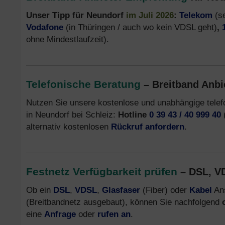
Unser Tipp für Neundorf
im Juli 2026
:
Telekom
(se
Vodafone
(in Thüringen / auch wo kein VDSL geht)
,
ohne Mindestlaufzeit).
Telefonische Beratung
– Breitband Anbi
Nutzen Sie unsere kostenlose und unabhängige tele
in Neundorf bei Schleiz:
Hotline
0 39 43 / 40 999 40
(
alternativ kostenlosen
Rückruf anfordern
.
Festnetz Verfügbarkeit prüfen
– DSL, VD
Ob ein
DSL
,
VDSL
,
Glasfaser
(Fiber) oder
Kabel
Ans
(Breitbandnetz ausgebaut), können Sie nachfolgend
eine
Anfrage
oder
rufen an
.