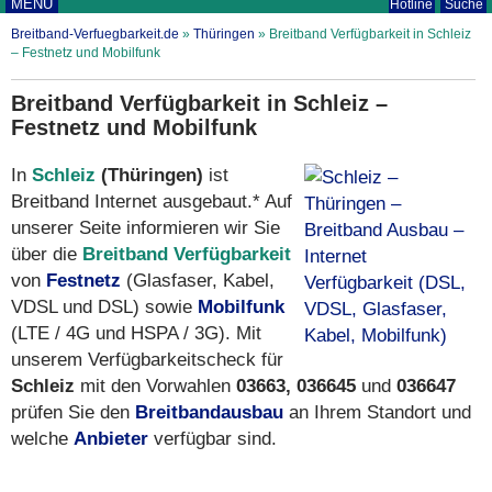
MENÜ
Hotline
Suche
Breitband-Verfuegbarkeit.de
»
Thüringen
»
Breitband Verfügbarkeit in Schleiz
– Festnetz und Mobilfunk
Breitband Verfügbarkeit in Schleiz –
Festnetz und Mobilfunk
In
Schleiz
(Thüringen)
ist
Breitband Internet ausgebaut.* Auf
unserer Seite informieren wir Sie
über die
Breitband Verfügbarkeit
von
Festnetz
(Glasfaser, Kabel,
VDSL und DSL) sowie
Mobilfunk
(LTE / 4G und HSPA / 3G). Mit
unserem Verfügbarkeitscheck für
Schleiz
mit den Vorwahlen
03663, 036645
und
036647
prüfen Sie den
Breitbandausbau
an Ihrem Standort und
welche
Anbieter
verfügbar sind.