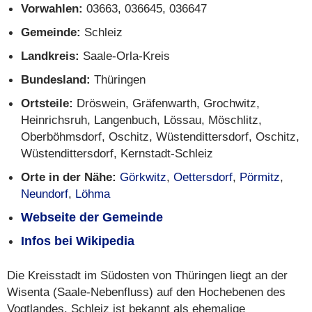
Vorwahlen:
03663, 036645, 036647
Gemeinde:
Schleiz
Landkreis:
Saale-Orla-Kreis
Bundesland:
Thüringen
Ortsteile:
Dröswein, Gräfenwarth, Grochwitz,
Heinrichsruh, Langenbuch, Lössau, Möschlitz,
Oberböhmsdorf, Oschitz, Wüstendittersdorf, Oschitz,
Wüstendittersdorf, Kernstadt-Schleiz
Orte in der Nähe:
Görkwitz
,
Oettersdorf
,
Pörmitz
,
Neundorf
,
Löhma
Webseite der Gemeinde
Infos bei Wikipedia
Die Kreisstadt im Südosten von Thüringen liegt an der
Wisenta (Saale-Nebenfluss) auf den Hochebenen des
Vogtlandes. Schleiz ist bekannt als ehemalige